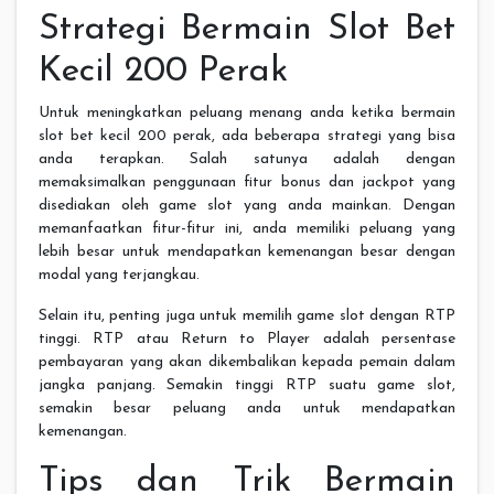
Strategi Bermain Slot Bet
Kecil 200 Perak
Untuk meningkatkan peluang menang anda ketika bermain
slot bet kecil 200 perak, ada beberapa strategi yang bisa
anda terapkan. Salah satunya adalah dengan
memaksimalkan penggunaan fitur bonus dan jackpot yang
disediakan oleh game slot yang anda mainkan. Dengan
memanfaatkan fitur-fitur ini, anda memiliki peluang yang
lebih besar untuk mendapatkan kemenangan besar dengan
modal yang terjangkau.
Selain itu, penting juga untuk memilih game slot dengan RTP
tinggi. RTP atau Return to Player adalah persentase
pembayaran yang akan dikembalikan kepada pemain dalam
jangka panjang. Semakin tinggi RTP suatu game slot,
semakin besar peluang anda untuk mendapatkan
kemenangan.
Tips dan Trik Bermain