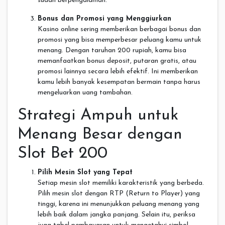
sudah berpengalaman.
Bonus dan Promosi yang Menggiurkan
Kasino online sering memberikan berbagai bonus dan
promosi yang bisa memperbesar peluang kamu untuk
menang. Dengan taruhan 200 rupiah, kamu bisa
memanfaatkan bonus deposit, putaran gratis, atau
promosi lainnya secara lebih efektif. Ini memberikan
kamu lebih banyak kesempatan bermain tanpa harus
mengeluarkan uang tambahan.
Strategi Ampuh untuk
Menang Besar dengan
Slot Bet 200
Pilih Mesin Slot yang Tepat
Setiap mesin slot memiliki karakteristik yang berbeda.
Pilih mesin slot dengan RTP (Return to Player) yang
tinggi, karena ini menunjukkan peluang menang yang
lebih baik dalam jangka panjang. Selain itu, periksa