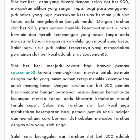
Slot bet kecil, atau yang dikenal dengan istilah slot bet 200,
merupakan pilihan yang sangat tepat bagi para penggemar
judi online yang ingin merasakan keseruan bermain judi slot
tanpa perlu mengeluarkan banyak modal. Dengan taruhan
slot bet 200, para pemain memiliki kesempatan untuk terus
bermain dan meraih kemenangan yang besar tanpa perlu
merasa terbebani dengan risiko kehilangan modal yang besar.
Salah satu situs judi online terpercaya yang menyediakan
permainan slot bet kecil adalah situs spaceman88.
Slot bet kecil menjadi favorit bagi banyak pemain
spaceman88
karena memungkinkan mereka untuk bermain
dengan modal yang minim namun tetap memiliki kesempatan
untuk menang besar. Dengan taruhan slot bet 200, pemain
bisa mengatur budget permainan sesuai dengan kemampuan
keuangan mereka tanpa perlu khawatir kehabisan modal
terlalu cepat. Selain itu, taruhan slot bet kecil juga
memberikan kesempatan bagi pemain pemula untuk belajar
dan memahami cara bermain slot sebelum mencoba taruhan
dengan nilai yang lebih tinggi.
Salah satu keunggulan dari taruhan slot bet 200 adalah