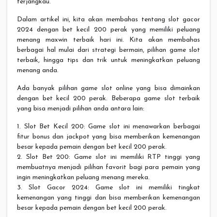
terjangkau.
Dalam artikel ini, kita akan membahas tentang slot gacor
2024 dengan bet kecil 200 perak yang memiliki peluang
menang maxwin terbaik hari ini. Kita akan membahas
berbagai hal mulai dari strategi bermain, pilihan game slot
terbaik, hingga tips dan trik untuk meningkatkan peluang
menang anda.
Ada banyak pilihan game slot online yang bisa dimainkan
dengan bet kecil 200 perak. Beberapa game slot terbaik
yang bisa menjadi pilihan anda antara lain:
1. Slot Bet Kecil 200: Game slot ini menawarkan berbagai
fitur bonus dan jackpot yang bisa memberikan kemenangan
besar kepada pemain dengan bet kecil 200 perak.
2. Slot Bet 200: Game slot ini memiliki RTP tinggi yang
membuatnya menjadi pilihan favorit bagi para pemain yang
ingin meningkatkan peluang menang mereka.
3. Slot Gacor 2024: Game slot ini memiliki tingkat
kemenangan yang tinggi dan bisa memberikan kemenangan
besar kepada pemain dengan bet kecil 200 perak.