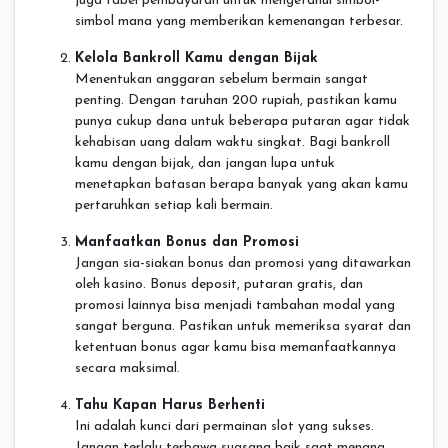
juga tabel pembayaran untuk mengetahui simbol-
simbol mana yang memberikan kemenangan terbesar.
Kelola Bankroll Kamu dengan Bijak
Menentukan anggaran sebelum bermain sangat
penting. Dengan taruhan 200 rupiah, pastikan kamu
punya cukup dana untuk beberapa putaran agar tidak
kehabisan uang dalam waktu singkat. Bagi bankroll
kamu dengan bijak, dan jangan lupa untuk
menetapkan batasan berapa banyak yang akan kamu
pertaruhkan setiap kali bermain.
Manfaatkan Bonus dan Promosi
Jangan sia-siakan bonus dan promosi yang ditawarkan
oleh kasino. Bonus deposit, putaran gratis, dan
promosi lainnya bisa menjadi tambahan modal yang
sangat berguna. Pastikan untuk memeriksa syarat dan
ketentuan bonus agar kamu bisa memanfaatkannya
secara maksimal.
Tahu Kapan Harus Berhenti
Ini adalah kunci dari permainan slot yang sukses.
Jangan terlalu terbawa suasana baik saat menang