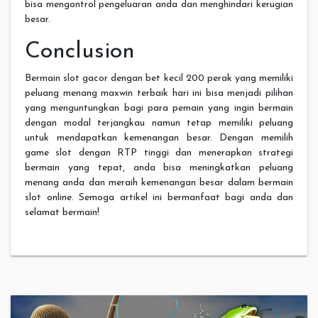
bisa mengontrol pengeluaran anda dan menghindari kerugian
besar.
Conclusion
Bermain slot gacor dengan bet kecil 200 perak yang memiliki
peluang menang maxwin terbaik hari ini bisa menjadi pilihan
yang menguntungkan bagi para pemain yang ingin bermain
dengan modal terjangkau namun tetap memiliki peluang
untuk mendapatkan kemenangan besar. Dengan memilih
game slot dengan RTP tinggi dan menerapkan strategi
bermain yang tepat, anda bisa meningkatkan peluang
menang anda dan meraih kemenangan besar dalam bermain
slot online. Semoga artikel ini bermanfaat bagi anda dan
selamat bermain!