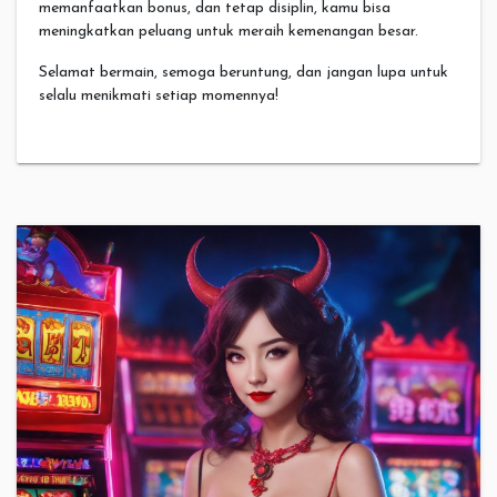
memanfaatkan bonus, dan tetap disiplin, kamu bisa
meningkatkan peluang untuk meraih kemenangan besar.
Selamat bermain, semoga beruntung, dan jangan lupa untuk
selalu menikmati setiap momennya!