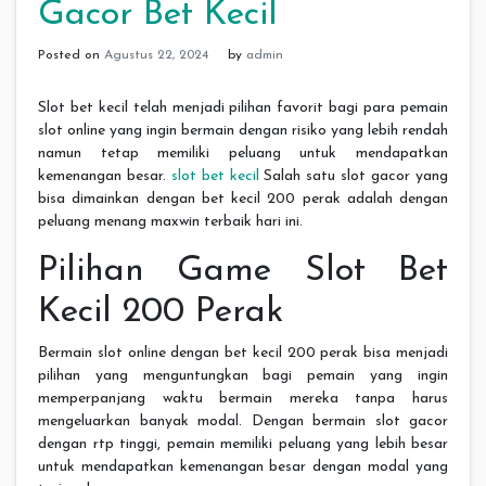
Gacor Bet Kecil
Posted on
Agustus 22, 2024
by
admin
Slot bet kecil telah menjadi pilihan favorit bagi para pemain
slot online yang ingin bermain dengan risiko yang lebih rendah
namun tetap memiliki peluang untuk mendapatkan
kemenangan besar.
slot bet kecil
Salah satu slot gacor yang
bisa dimainkan dengan bet kecil 200 perak adalah dengan
peluang menang maxwin terbaik hari ini.
Pilihan Game Slot Bet
Kecil 200 Perak
Bermain slot online dengan bet kecil 200 perak bisa menjadi
pilihan yang menguntungkan bagi pemain yang ingin
memperpanjang waktu bermain mereka tanpa harus
mengeluarkan banyak modal. Dengan bermain slot gacor
dengan rtp tinggi, pemain memiliki peluang yang lebih besar
untuk mendapatkan kemenangan besar dengan modal yang