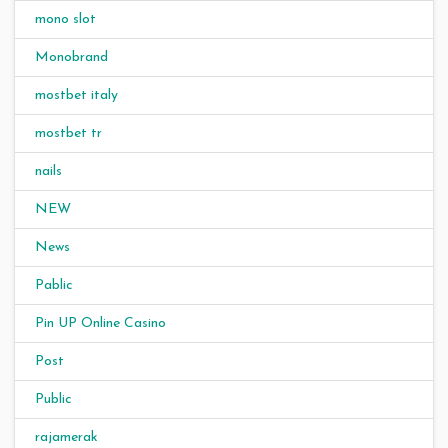
mono slot
Monobrand
mostbet italy
mostbet tr
nails
NEW
News
Pablic
Pin UP Online Casino
Post
Public
rajamerak