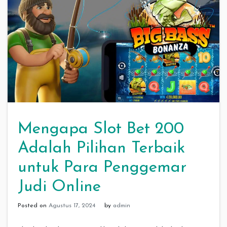
Mengapa Slot Bet 200
Adalah Pilihan Terbaik
untuk Para Penggemar
Judi Online
Posted on
Agustus 17, 2024
by
admin