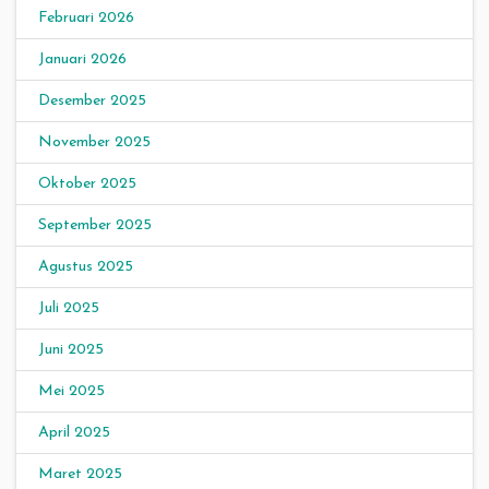
Februari 2026
Januari 2026
Desember 2025
November 2025
Oktober 2025
September 2025
Agustus 2025
Juli 2025
Juni 2025
Mei 2025
April 2025
Maret 2025