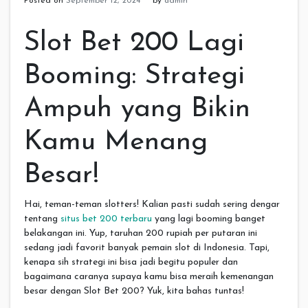
Posted on
September 12, 2024
by
admin
Slot Bet 200 Lagi
Booming: Strategi
Ampuh yang Bikin
Kamu Menang
Besar!
Hai, teman-teman slotters! Kalian pasti sudah sering dengar
tentang
situs bet 200 terbaru
yang lagi booming banget
belakangan ini. Yup, taruhan 200 rupiah per putaran ini
sedang jadi favorit banyak pemain slot di Indonesia. Tapi,
kenapa sih strategi ini bisa jadi begitu populer dan
bagaimana caranya supaya kamu bisa meraih kemenangan
besar dengan Slot Bet 200? Yuk, kita bahas tuntas!