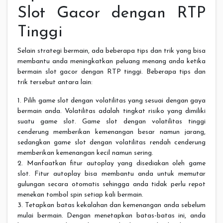
Slot Gacor dengan RTP
Tinggi
Selain strategi bermain, ada beberapa tips dan trik yang bisa
membantu anda meningkatkan peluang menang anda ketika
bermain slot gacor dengan RTP tinggi. Beberapa tips dan
trik tersebut antara lain:
1. Pilih game slot dengan volatilitas yang sesuai dengan gaya
bermain anda. Volatilitas adalah tingkat risiko yang dimiliki
suatu game slot. Game slot dengan volatilitas tinggi
cenderung memberikan kemenangan besar namun jarang,
sedangkan game slot dengan volatilitas rendah cenderung
memberikan kemenangan kecil namun sering.
2. Manfaatkan fitur autoplay yang disediakan oleh game
slot. Fitur autoplay bisa membantu anda untuk memutar
gulungan secara otomatis sehingga anda tidak perlu repot
menekan tombol spin setiap kali bermain.
3. Tetapkan batas kekalahan dan kemenangan anda sebelum
mulai bermain. Dengan menetapkan batas-batas ini, anda