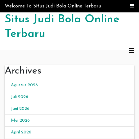
Skip to content
Welcome To Situs Judi Bola Online Terbaru
Situs Judi Bola Online
Terbaru
Archives
Agustus 2026
Juli 2026
Juni 2026
Mei 2026
April 2026