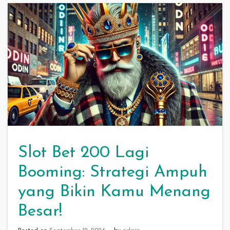
Slot Bet 200 Lagi
Booming: Strategi Ampuh
yang Bikin Kamu Menang
Besar!