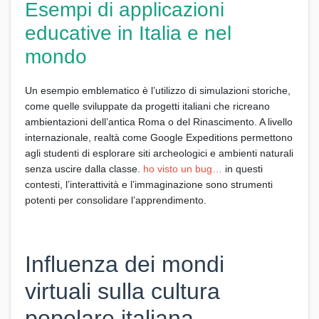
Esempi di applicazioni
educative in Italia e nel
mondo
Un esempio emblematico è l’utilizzo di simulazioni storiche,
come quelle sviluppate da progetti italiani che ricreano
ambientazioni dell’antica Roma o del Rinascimento. A livello
internazionale, realtà come Google Expeditions permettono
agli studenti di esplorare siti archeologici e ambienti naturali
senza uscire dalla classe.
ho visto un bug…
in questi
contesti, l’interattività e l’immaginazione sono strumenti
potenti per consolidare l’apprendimento.
Influenza dei mondi
virtuali sulla cultura
popolare italiana