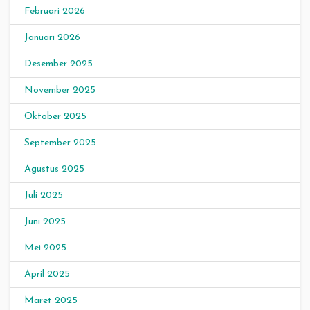
Februari 2026
Januari 2026
Desember 2025
November 2025
Oktober 2025
September 2025
Agustus 2025
Juli 2025
Juni 2025
Mei 2025
April 2025
Maret 2025