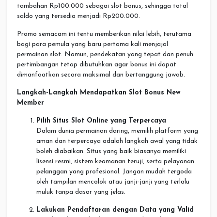
tambahan Rp100.000 sebagai slot bonus, sehingga total
saldo yang tersedia menjadi Rp200.000.
Promo semacam ini tentu memberikan nilai lebih, terutama
bagi para pemula yang baru pertama kali menjajal
permainan slot. Namun, pendekatan yang tepat dan penuh
pertimbangan tetap dibutuhkan agar bonus ini dapat
dimanfaatkan secara maksimal dan bertanggung jawab.
Langkah-Langkah Mendapatkan Slot Bonus New
Member
Pilih Situs Slot Online yang Terpercaya
Dalam dunia permainan daring, memilih platform yang
aman dan terpercaya adalah langkah awal yang tidak
boleh diabaikan. Situs yang baik biasanya memiliki
lisensi resmi, sistem keamanan teruji, serta pelayanan
pelanggan yang profesional. Jangan mudah tergoda
oleh tampilan mencolok atau janji-janji yang terlalu
muluk tanpa dasar yang jelas.
Lakukan Pendaftaran dengan Data yang Valid