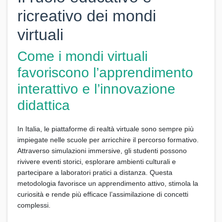
ricreativo dei mondi
virtuali
Come i mondi virtuali
favoriscono l’apprendimento
interattivo e l’innovazione
didattica
In Italia, le piattaforme di realtà virtuale sono sempre più
impiegate nelle scuole per arricchire il percorso formativo.
Attraverso simulazioni immersive, gli studenti possono
rivivere eventi storici, esplorare ambienti culturali e
partecipare a laboratori pratici a distanza. Questa
metodologia favorisce un apprendimento attivo, stimola la
curiosità e rende più efficace l’assimilazione di concetti
complessi.