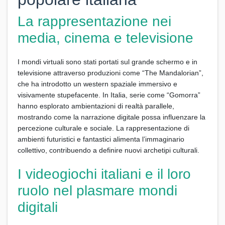
La rappresentazione nei
media, cinema e televisione
I mondi virtuali sono stati portati sul grande schermo e in
televisione attraverso produzioni come “The Mandalorian”,
che ha introdotto un western spaziale immersivo e
visivamente stupefacente. In Italia, serie come “Gomorra”
hanno esplorato ambientazioni di realtà parallele,
mostrando come la narrazione digitale possa influenzare la
percezione culturale e sociale. La rappresentazione di
ambienti futuristici e fantastici alimenta l’immaginario
collettivo, contribuendo a definire nuovi archetipi culturali.
I videogiochi italiani e il loro
ruolo nel plasmare mondi
digitali