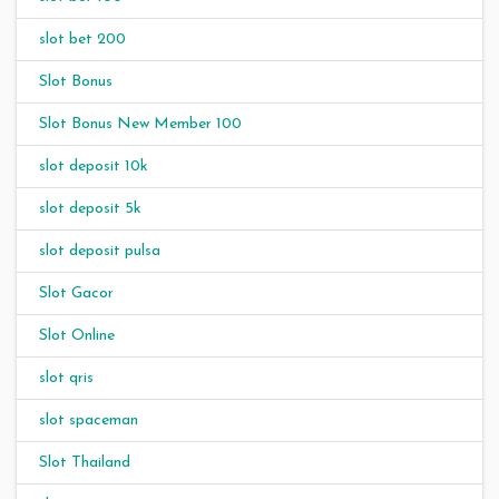
slot bet 200
Slot Bonus
Slot Bonus New Member 100
slot deposit 10k
slot deposit 5k
slot deposit pulsa
Slot Gacor
Slot Online
slot qris
slot spaceman
Slot Thailand