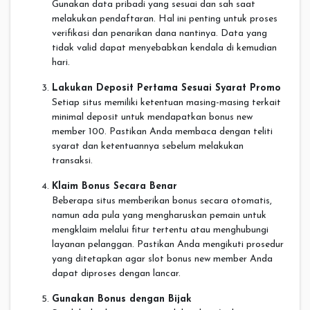
Gunakan data pribadi yang sesuai dan sah saat
melakukan pendaftaran. Hal ini penting untuk proses
verifikasi dan penarikan dana nantinya. Data yang
tidak valid dapat menyebabkan kendala di kemudian
hari.
Lakukan Deposit Pertama Sesuai Syarat Promo
Setiap situs memiliki ketentuan masing-masing terkait
minimal deposit untuk mendapatkan bonus new
member 100. Pastikan Anda membaca dengan teliti
syarat dan ketentuannya sebelum melakukan
transaksi.
Klaim Bonus Secara Benar
Beberapa situs memberikan bonus secara otomatis,
namun ada pula yang mengharuskan pemain untuk
mengklaim melalui fitur tertentu atau menghubungi
layanan pelanggan. Pastikan Anda mengikuti prosedur
yang ditetapkan agar slot bonus new member Anda
dapat diproses dengan lancar.
Gunakan Bonus dengan Bijak