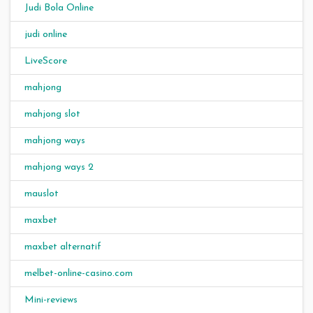
Judi Bola Online
judi online
LiveScore
mahjong
mahjong slot
mahjong ways
mahjong ways 2
mauslot
maxbet
maxbet alternatif
melbet-online-casino.com
Mini-reviews