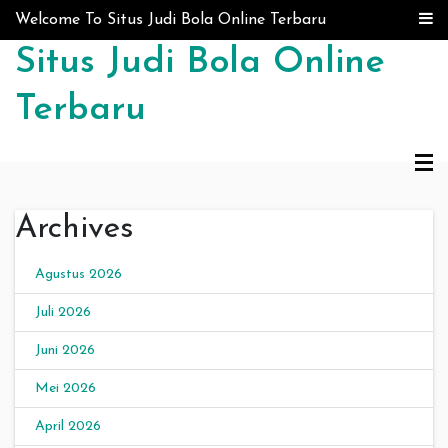
Skip to content
Welcome To Situs Judi Bola Online Terbaru
Situs Judi Bola Online
Terbaru
Archives
Agustus 2026
Juli 2026
Juni 2026
Mei 2026
April 2026