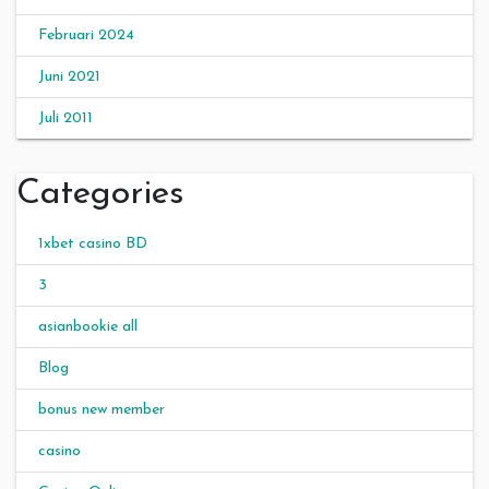
Februari 2024
Juni 2021
Juli 2011
Categories
1xbet casino BD
3
asianbookie all
Blog
bonus new member
casino