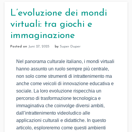
L’evoluzione dei mondi
virtuali: tra giochi e
immaginazione
Posted on
Juni 27, 2025
by
Super Duper
Nel panorama culturale italiano, i mondi virtuali
hanno assunto un ruolo sempre più centrale,
non solo come strumenti di intrattenimento ma
anche come veicoli di innovazione educativa e
sociale. La loro evoluzione rispecchia un
percorso di trasformazione tecnologica e
immaginativa che coinvolge diversi ambiti,
dall’intrattenimento videoludico alle
applicazioni culturali e didattiche. In questo
articolo, esploreremo come questi ambienti