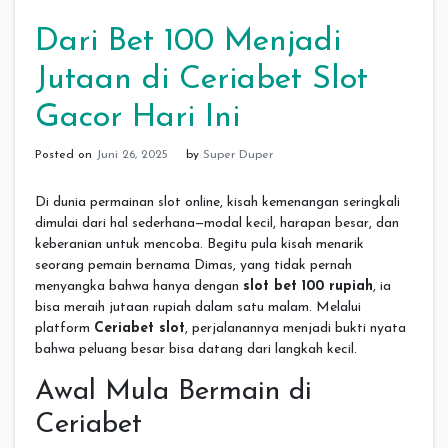
Dari Bet 100 Menjadi
Jutaan di Ceriabet Slot
Gacor Hari Ini
Posted on
Juni 26, 2025
by
Super Duper
Di dunia permainan slot online, kisah kemenangan seringkali
dimulai dari hal sederhana—modal kecil, harapan besar, dan
keberanian untuk mencoba. Begitu pula kisah menarik
seorang pemain bernama Dimas, yang tidak pernah
menyangka bahwa hanya dengan
slot bet 100 rupiah
, ia
bisa meraih jutaan rupiah dalam satu malam. Melalui
platform
Ceriabet slot
, perjalanannya menjadi bukti nyata
bahwa peluang besar bisa datang dari langkah kecil.
Awal Mula Bermain di
Ceriabet