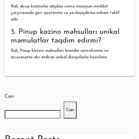
Bəli, əksər kazinolar alışdan sonra müəyyən müddət
çərçivəsində geri qaytarma və ya dəyişdirmə imkanı təklif
edir.
5. Pinup kazino məhsulları unikal
məmulatlar təqdim edirmi?
Bəli, Pinup kazino məhsulları brendin simvolizmini və
incəsənətini əks etdirən unikal dizaynlarla hazırlanır.
Cari
Cari