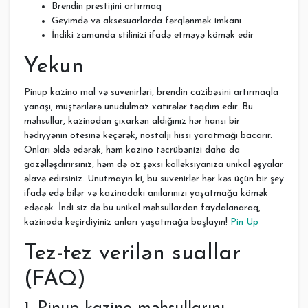
Brendin prestijini artırmaq
Geyimdə və aksesuarlarda fərqlənmək imkanı
İndiki zamanda stilinizi ifadə etməyə kömək edir
Yekun
Pinup kazino mal və suvenirləri, brendin cazibəsini artırmaqla
yanaşı, müştərilərə unudulmaz xatirələr təqdim edir. Bu
məhsullar, kazinodan çıxarkən aldığınız hər hansı bir
hədiyyənin ötesinə keçərək, nostalji hissi yaratmağı bacarır.
Onları əldə edərək, həm kazino təcrübənizi daha da
gözəlləşdirirsiniz, həm də öz şəxsi kolleksiyanıza unikal əşyalar
əlavə edirsiniz. Unutmayın ki, bu suvenirlər hər kəs üçün bir şey
ifadə edə bilər və kazinodakı anılarınızı yaşatmağa kömək
edəcək. İndi siz də bu unikal məhsullardan faydalanaraq,
kazinoda keçirdiyiniz anları yaşatmağa başlayın!
Pin Up
Tez-tez verilən suallar
(FAQ)
1. Pinup kazino məhsullarını