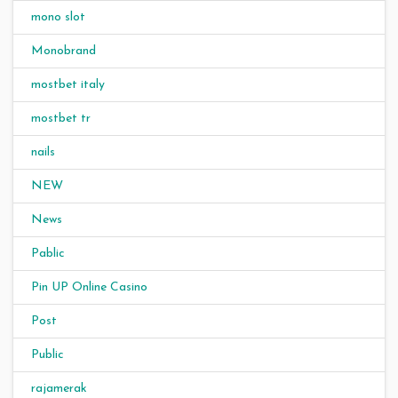
mono slot
Monobrand
mostbet italy
mostbet tr
nails
NEW
News
Pablic
Pin UP Online Casino
Post
Public
rajamerak