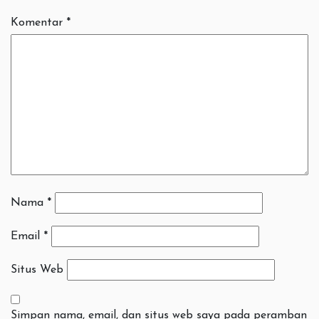
Komentar
*
Nama
*
Email
*
Situs Web
Simpan nama, email, dan situs web saya pada peramban