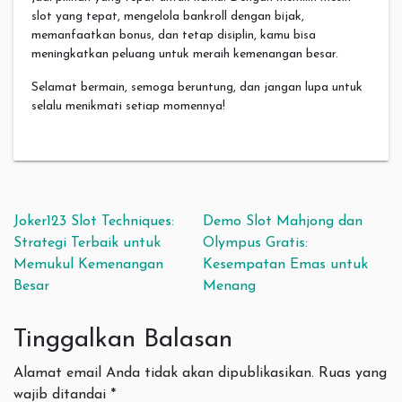
slot yang tepat, mengelola bankroll dengan bijak,
memanfaatkan bonus, dan tetap disiplin, kamu bisa
meningkatkan peluang untuk meraih kemenangan besar.
Selamat bermain, semoga beruntung, dan jangan lupa untuk
selalu menikmati setiap momennya!
Navigasi pos
Joker123 Slot Techniques:
Demo Slot Mahjong dan
Strategi Terbaik untuk
Olympus Gratis:
Memukul Kemenangan
Kesempatan Emas untuk
Besar
Menang
Tinggalkan Balasan
Alamat email Anda tidak akan dipublikasikan.
Ruas yang
wajib ditandai
*