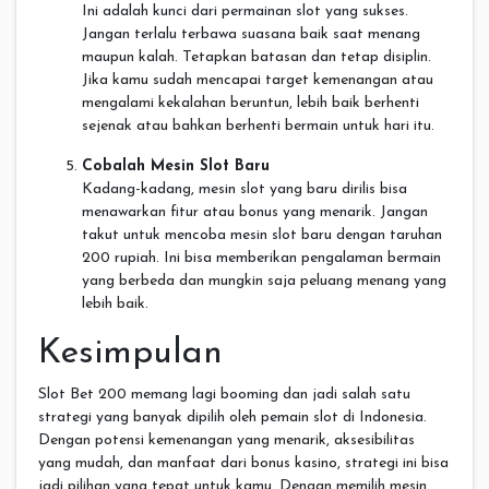
Ini adalah kunci dari permainan slot yang sukses.
Jangan terlalu terbawa suasana baik saat menang
maupun kalah. Tetapkan batasan dan tetap disiplin.
Jika kamu sudah mencapai target kemenangan atau
mengalami kekalahan beruntun, lebih baik berhenti
sejenak atau bahkan berhenti bermain untuk hari itu.
Cobalah Mesin Slot Baru
Kadang-kadang, mesin slot yang baru dirilis bisa
menawarkan fitur atau bonus yang menarik. Jangan
takut untuk mencoba mesin slot baru dengan taruhan
200 rupiah. Ini bisa memberikan pengalaman bermain
yang berbeda dan mungkin saja peluang menang yang
lebih baik.
Kesimpulan
Slot Bet 200 memang lagi booming dan jadi salah satu
strategi yang banyak dipilih oleh pemain slot di Indonesia.
Dengan potensi kemenangan yang menarik, aksesibilitas
yang mudah, dan manfaat dari bonus kasino, strategi ini bisa
jadi pilihan yang tepat untuk kamu. Dengan memilih mesin