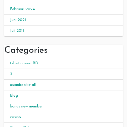
Februari 2024
Juni 2021
Juli 2011
Categories
1xbet casino BD
3
asianbookie all
Blog
bonus new member
casino