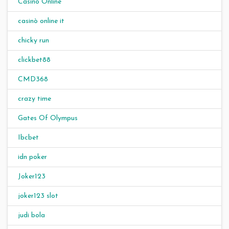
Casino Online
casinò online it
chicky run
clickbet88
CMD368
crazy time
Gates Of Olympus
Ibcbet
idn poker
Joker123
joker123 slot
judi bola