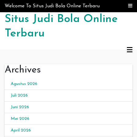
Skip to content
Welcome To Situs Judi Bola Online Terbaru
Situs Judi Bola Online
Terbaru
Archives
Agustus 2026
Juli 2026
Juni 2026
Mei 2026
April 2026