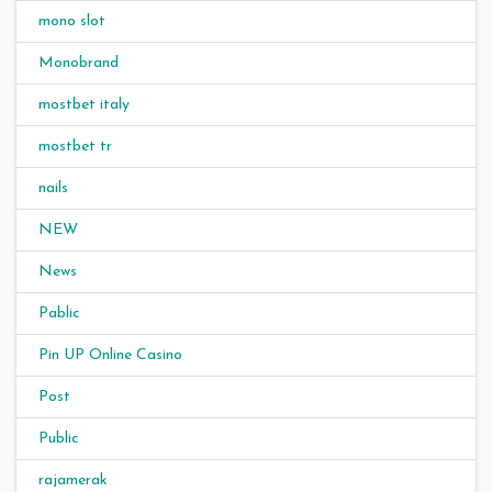
mono slot
Monobrand
mostbet italy
mostbet tr
nails
NEW
News
Pablic
Pin UP Online Casino
Post
Public
rajamerak