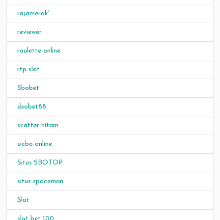
rajamerak'
reviewer
roulette online
rtp slot
Sbobet
sbobet88
scatter hitam
sicbo online
Situs SBOTOP
situs spaceman
Slot
slot bet 100