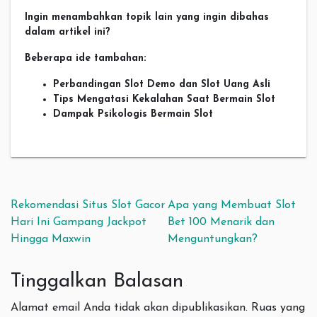
Ingin menambahkan topik lain yang ingin dibahas
dalam artikel ini?
Beberapa ide tambahan:
Perbandingan Slot Demo dan Slot Uang Asli
Tips Mengatasi Kekalahan Saat Bermain Slot
Dampak Psikologis Bermain Slot
Navigasi pos
Rekomendasi Situs Slot Gacor
Apa yang Membuat Slot
Hari Ini Gampang Jackpot
Bet 100 Menarik dan
Hingga Maxwin
Menguntungkan?
Tinggalkan Balasan
Alamat email Anda tidak akan dipublikasikan.
Ruas yang