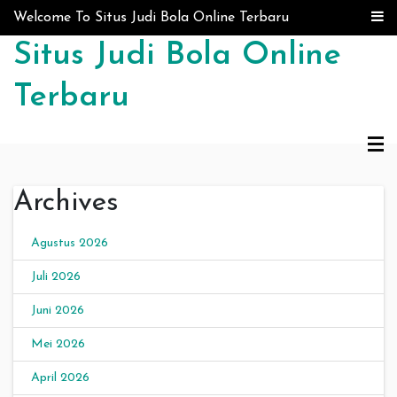
Skip to content
Welcome To Situs Judi Bola Online Terbaru
Situs Judi Bola Online
Terbaru
Archives
Agustus 2026
Juli 2026
Juni 2026
Mei 2026
April 2026