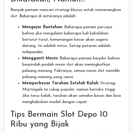
Banyak pemain mencari strategi khusus untuk memenangkan
slot. Beberapa di antaranya adalah:
Mengejar Runtuhan:
Beberapa pemain percaya
bahwa jika mengalami beberapa kali kekalahan
berturut-turut, kemenangan besar akan segera
datang. Ini adalah mitos. Setiap putaran adalah
independen.
Mengganti Mesin:
Beberapa pemain berpikir bahwa
berpindah-pindah mesin slot akan meningkatkan
peluang menang. Faktanya, semua mesin slot memiliki
peluang menang yang sama.
Memperbesar Taruhan Setelah Kalah:
Strategi
Martingale ini cukup populer, namun berisiko tinggi.
Jika terus kalah, taruhan akan semakin besar dan bisa
menghabiskan modal dengan cepat.
Tips Bermain Slot Depo 10
Ribu yang Bijak