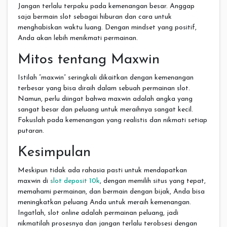
Jangan terlalu terpaku pada kemenangan besar. Anggap
saja bermain slot sebagai hiburan dan cara untuk
menghabiskan waktu luang. Dengan mindset yang positif,
Anda akan lebih menikmati permainan.
Mitos tentang Maxwin
Istilah “maxwin” seringkali dikaitkan dengan kemenangan
terbesar yang bisa diraih dalam sebuah permainan slot.
Namun, perlu diingat bahwa maxwin adalah angka yang
sangat besar dan peluang untuk meraihnya sangat kecil.
Fokuslah pada kemenangan yang realistis dan nikmati setiap
putaran.
Kesimpulan
Meskipun tidak ada rahasia pasti untuk mendapatkan
maxwin di
slot deposit 10k
, dengan memilih situs yang tepat,
memahami permainan, dan bermain dengan bijak, Anda bisa
meningkatkan peluang Anda untuk meraih kemenangan.
Ingatlah, slot online adalah permainan peluang, jadi
nikmatilah prosesnya dan jangan terlalu terobsesi dengan