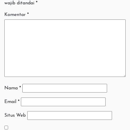
wajib ditandai
*
Komentar
*
Nama
*
Email
*
Situs Web