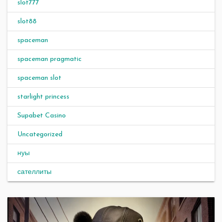
slot777
slot88
spaceman
spaceman pragmatic
spaceman slot
starlight princess
Supabet Casino
Uncategorized
нуы
сателлиты