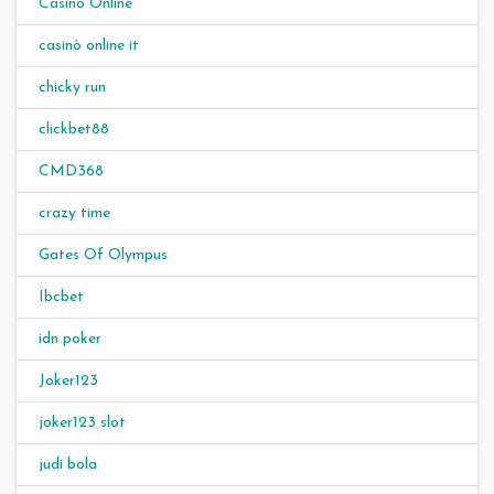
Casino Online
casinò online it
chicky run
clickbet88
CMD368
crazy time
Gates Of Olympus
Ibcbet
idn poker
Joker123
joker123 slot
judi bola