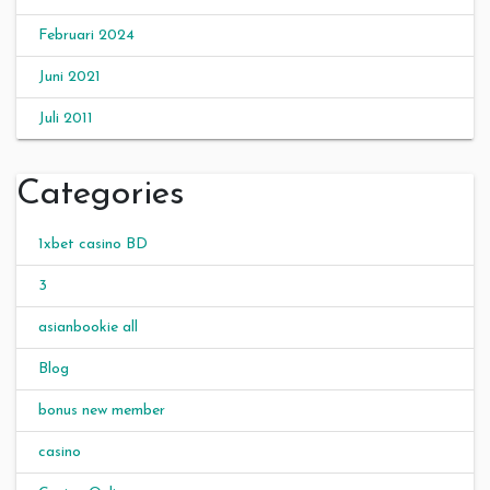
Februari 2024
Juni 2021
Juli 2011
Categories
1xbet casino BD
3
asianbookie all
Blog
bonus new member
casino