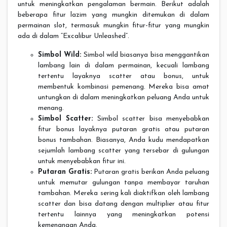
untuk meningkatkan pengalaman bermain. Berikut adalah
beberapa fitur lazim yang mungkin ditemukan di dalam
permainan slot, termasuk mungkin fitur-fitur yang mungkin
ada di dalam “Excalibur Unleashed”.
Simbol Wild:
Simbol wild biasanya bisa menggantikan
lambang lain di dalam permainan, kecuali lambang
tertentu layaknya scatter atau bonus, untuk
membentuk kombinasi pemenang. Mereka bisa amat
untungkan di dalam meningkatkan peluang Anda untuk
menang.
Simbol Scatter:
Simbol scatter bisa menyebabkan
fitur bonus layaknya putaran gratis atau putaran
bonus tambahan. Biasanya, Anda kudu mendapatkan
sejumlah lambang scatter yang tersebar di gulungan
untuk menyebabkan fitur ini.
Putaran Gratis:
Putaran gratis berikan Anda peluang
untuk memutar gulungan tanpa membayar taruhan
tambahan. Mereka sering kali diaktifkan oleh lambang
scatter dan bisa datang dengan multiplier atau fitur
tertentu lainnya yang meningkatkan potensi
kemenangan Anda.