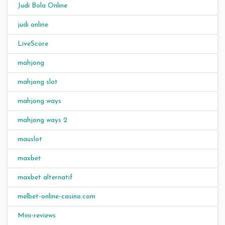
Judi Bola Online
judi online
LiveScore
mahjong
mahjong slot
mahjong ways
mahjong ways 2
mauslot
maxbet
maxbet alternatif
melbet-online-casino.com
Mini-reviews