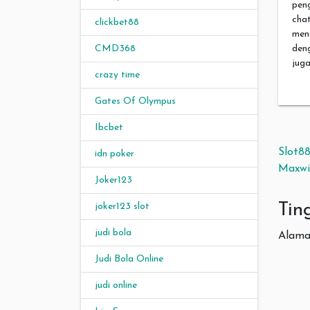
pen
cha
clickbet88
men
den
CMD368
juga
crazy time
Gates Of Olympus
Ibcbet
Na
Slot88
idn poker
Maxwi
Joker123
Tin
joker123 slot
judi bola
Alamat
Judi Bola Online
judi online