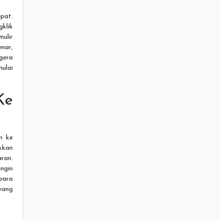
pat.
klik
mulir
enar,
gera
ulai
Ke
n ke
kkan
ran.
ngin
para
yang