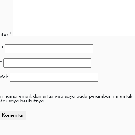
ntar
*
a
*
*
 Web
n nama, email, dan situs web saya pada peramban ini untuk
tar saya berikutnya.