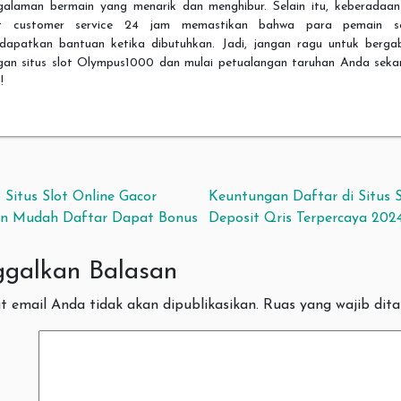
galaman bermain yang menarik dan menghibur. Selain itu, keberadaan 
t customer service 24 jam memastikan bahwa para pemain se
dapatkan bantuan ketika dibutuhkan. Jadi, jangan ragu untuk berga
gan situs slot Olympus1000 dan mulai petualangan taruhan Anda seka
!
vigasi pos
 Situs Slot Online Gacor
Keuntungan Daftar di Situs S
n Mudah Daftar Dapat Bonus
Deposit Qris Terpercaya 202
ggalkan Balasan
 email Anda tidak akan dipublikasikan.
Ruas yang wajib dit