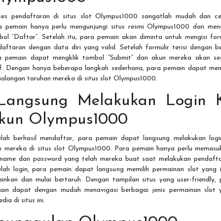
ses pendaftaran di situs slot Olympus1000 sangatlah mudah dan ce
a pemain hanya perlu mengunjungi situs resmi Olympus1000 dan meng
ol “Daftar”. Setelah itu, para pemain akan diminta untuk mengisi for
aftaran dengan data diri yang valid. Setelah formulir terisi dengan b
a pemain dapat mengklik tombol “Submit” dan akun mereka akan se
if. Dengan hanya beberapa langkah sederhana, para pemain dapat mem
ualangan taruhan mereka di situs slot Olympus1000.
angsung Melakukan Login 
kun Olympus1000
elah berhasil mendaftar, para pemain dapat langsung melakukan logi
n mereka di situs slot Olympus1000. Para pemain hanya perlu memasu
rname dan password yang telah mereka buat saat melakukan pendafta
elah login, para pemain dapat langsung memilih permainan slot yang i
ainkan dan mulai bertaruh. Dengan tampilan situs yang user-friendly, 
ain dapat dengan mudah menavigasi berbagai jenis permainan slot 
edia di situs ini.