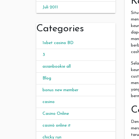
K
Juli 2011
Sit
men
keu
Categories
dap
mani
1xbet casino BD
ber
cash
3
Sela
asianbookie all
keu
cus
Blog
men
yan
bonus new member
berm
casino
C
Casino Online
Den
casinò online it
mer
tar
chicky run