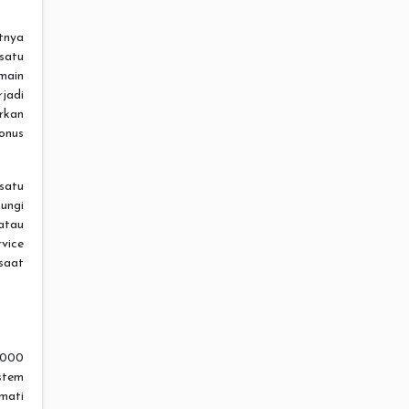
tnya
satu
main
jadi
arkan
onus
 satu
ungi
atau
vice
saat
1000
stem
mati