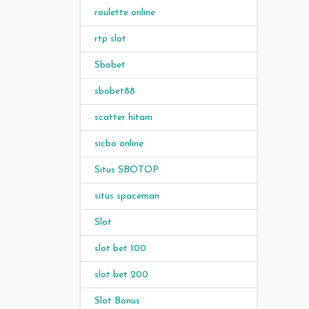
roulette online
rtp slot
Sbobet
sbobet88
scatter hitam
sicbo online
Situs SBOTOP
situs spaceman
Slot
slot bet 100
slot bet 200
Slot Bonus