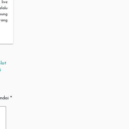
live
lalu
bung
rang
lot
4
andai
*