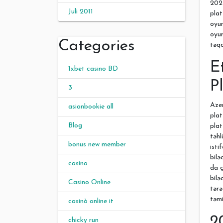
2025
Juli 2011
plat
oyun
oyun
Categories
təqd
E
1xbet casino BD
P
3
Azer
asianbookie all
plat
Blog
plat
təhl
bonus new member
isti
bilə
casino
da ç
bilə
Casino Online
tərə
təmi
casinò online it
2
chicky run