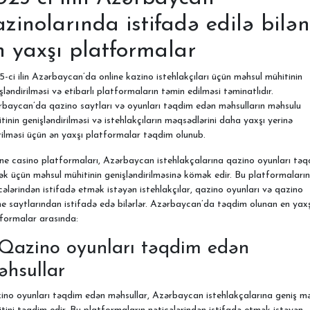
azinolarında istifadə edilə bilən
n yaxşı platformalar
-ci ilin Azərbaycan’da online kazino istehlakçıları üçün məhsul mühitinin
şləndirilməsi və etibarlı platformaların təmin edilməsi təminatlıdır.
baycan’da qazino saytları və oyunları təqdim edən məhsulların məhsulu
tinin genişləndirilməsi və istehlakçıların məqsədlərini daha yaxşı yerinə
rilməsi üçün ən yaxşı platformalar təqdim olunub.
ne casino platformaları, Azərbaycan istehlakçalarına qazino oyunları tə
k üçün məhsul mühitinin genişləndirilməsinə kömək edir. Bu platformaların
cələrindən istifadə etmək istəyən istehlakçılar, qazino oyunları və qazino
ne saytlarından istifadə edə bilərlər. Azərbaycan’da təqdim olunan en yaxş
formalar arasında:
 Qazino oyunları təqdim edən
əhsullar
no oyunları təqdim edən məhsullar, Azərbaycan istehlakçalarına geniş m