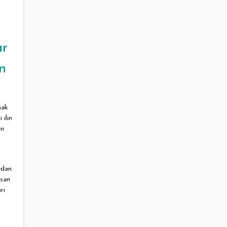
ar
n
mək
 ilin
an
edən
asən
rı