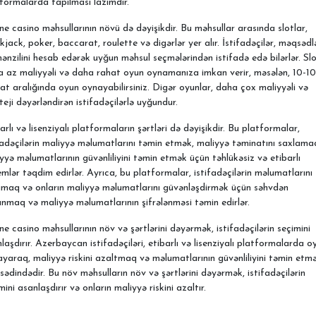
formalarda tapılması lazımdır.
ne casino məhsullarının növü də dəyişikdir. Bu məhsullar arasında slotlar,
kjack, poker, baccarat, roulette və digərlər yer alır. İstifadəçilər, məqsədlə
ənzilini hesab edərək uyğun məhsul seçmələrindən istifadə edə bilərlər. Slo
 az maliyyəli və daha rahat oyun oynamanıza imkan verir, məsələn, 10-1
t aralığında oyun oynayabilirsiniz. Digər oyunlar, daha çox maliyyəli və
teji dəyərləndirən istifadəçilərlə uyğundur.
arlı və lisenziyalı platformaların şərtləri də dəyişikdir. Bu platformalar,
fadəçilərin maliyyə məlumatlarını təmin etmək, maliyyə təminatını saxlama
yyə məlumatlarının güvənliliyini təmin etmək üçün təhlükəsiz və etibarlı
emlər təqdim edirlər. Ayrıca, bu platformalar, istifadəçilərin məlumatlarını
maq və onların maliyyə məlumatlarını güvənləşdirmək üçün səhvdən
nmaq və maliyyə məlumatlarının şifrələnməsi təmin edirlər.
ne casino məhsullarının növ və şərtlərini dəyərmək, istifadəçilərin seçimini
laşdırır. Azerbaycan istifadəçiləri, etibarlı və lisenziyalı platformalarda o
yaraq, maliyyə riskini azaltmaq və məlumatlarının güvənliliyini təmin etm
ədindədir. Bu növ məhsulların növ və şərtlərini dəyərmək, istifadəçilərin
mini asanlaşdırır və onların maliyyə riskini azaltır.