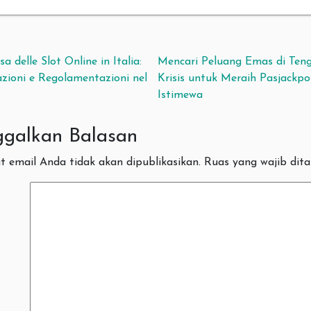
vigasi pos
sa delle Slot Online in Italia:
Mencari Peluang Emas di Ten
zioni e Regolamentazioni nel
Krisis untuk Meraih Pasjackpo
Istimewa
ggalkan Balasan
 email Anda tidak akan dipublikasikan.
Ruas yang wajib dit