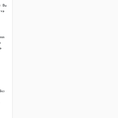
r. Bu
 və
nin
k
ə
ici
m