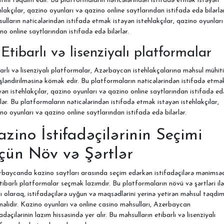
tini təqdim edir. Bu platformaların nəticələrindən istifadə etmək istəyən
hlakçılar, qazino oyunları və qazino online saytlarından istifadə edə bilərlə
ulların nəticələrindən istifadə etmək istəyən istehlakçılar, qazino oyunları
no online saytlarından istifadə edə bilərlər.
 Etibarlı və lisenziyalı platformalar
arlı və lisenziyalı platformalar, Azərbaycan istehlakçalarına məhsul mühiti
şləndirilməsinə kömək edir. Bu platformaların nəticələrindən istifadə etmə
yən istehlakçılar, qazino oyunları və qazino online saytlarından istifadə ed
rlər. Bu platformaların nəticələrindən istifadə etmək istəyən istehlakçılar,
no oyunları və qazino online saytlarından istifadə edə bilərlər.
azino İstifadəçilərinin Seçimi
çün Növ və Şərtlər
baycanda kazino saytları arasında seçim edərkən istifadəçilərə mənimsəd
tibarlı platformalar seçmək lazımdır. Bu platformaların növü və şərtləri ilə
ı olaraq, istifadəçilərə uyğun və məqsədlərini yerinə yetirən məhsul təqdi
məlidir. Kazino oyunları və online casino məhsulları, Azerbaycan
fadəçilərinin lazım hissəsində yer alır. Bu məhsulların etibarlı və lisenziyalı