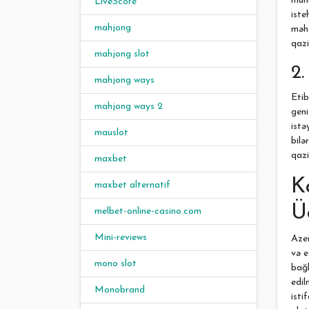
mühi
LiveScore
iste
mahjong
məhs
qazi
mahjong slot
2.
mahjong ways
Etib
mahjong ways 2
geni
istə
mauslot
bilə
qazi
maxbet
K
maxbet alternatif
Ü
melbet-online-casino.com
Mini-reviews
Azer
və e
mono slot
bağl
edil
Monobrand
isti