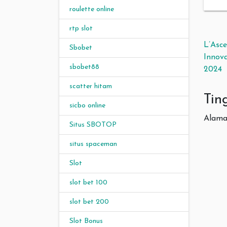
roulette online
rtp slot
Na
L’Asce
Sbobet
Innova
sbobet88
2024
scatter hitam
Tin
sicbo online
Alamat
Situs SBOTOP
situs spaceman
Slot
slot bet 100
slot bet 200
Slot Bonus