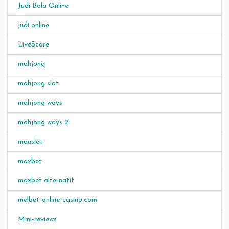
Judi Bola Online
judi online
LiveScore
mahjong
mahjong slot
mahjong ways
mahjong ways 2
mauslot
maxbet
maxbet alternatif
melbet-online-casino.com
Mini-reviews