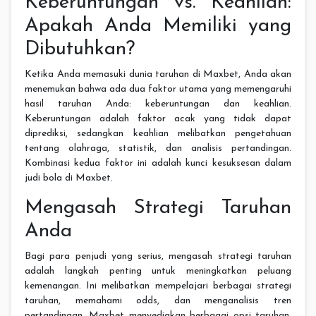
Keberuntungan vs. Keahlian:
Apakah Anda Memiliki yang
Dibutuhkan?
Ketika Anda memasuki dunia taruhan di Maxbet, Anda akan
menemukan bahwa ada dua faktor utama yang memengaruhi
hasil taruhan Anda: keberuntungan dan keahlian.
Keberuntungan adalah faktor acak yang tidak dapat
diprediksi, sedangkan keahlian melibatkan pengetahuan
tentang olahraga, statistik, dan analisis pertandingan.
Kombinasi kedua faktor ini adalah kunci kesuksesan dalam
judi bola di Maxbet.
Mengasah Strategi Taruhan
Anda
Bagi para penjudi yang serius, mengasah strategi taruhan
adalah langkah penting untuk meningkatkan peluang
kemenangan. Ini melibatkan mempelajari berbagai strategi
taruhan, memahami odds, dan menganalisis tren
pertandingan. Maxbet menyediakan berbagai opsi taruhan,