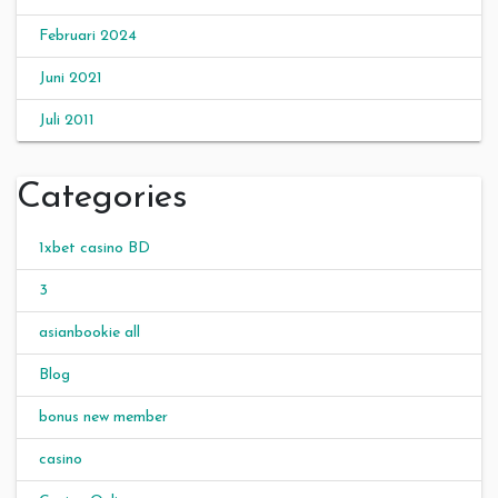
Februari 2024
Juni 2021
Juli 2011
Categories
1xbet casino BD
3
asianbookie all
Blog
bonus new member
casino