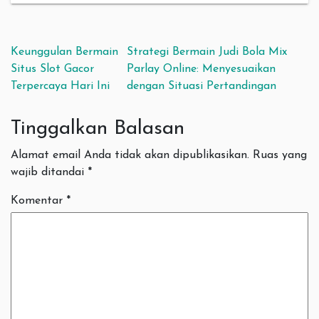
Navigasi pos
Keunggulan Bermain
Strategi Bermain Judi Bola Mix
Situs Slot Gacor
Parlay Online: Menyesuaikan
Terpercaya Hari Ini
dengan Situasi Pertandingan
Tinggalkan Balasan
Alamat email Anda tidak akan dipublikasikan.
Ruas yang
wajib ditandai
*
Komentar
*