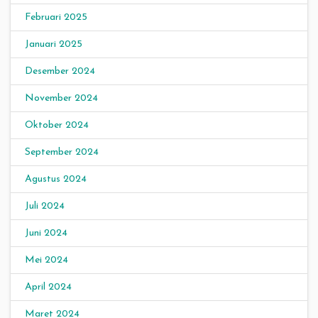
Februari 2025
Januari 2025
Desember 2024
November 2024
Oktober 2024
September 2024
Agustus 2024
Juli 2024
Juni 2024
Mei 2024
April 2024
Maret 2024