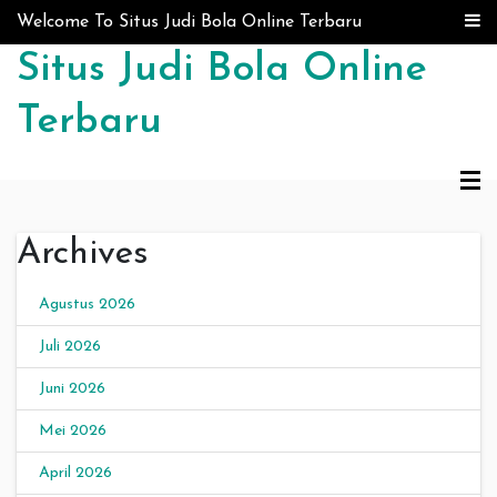
Skip to content
Welcome To Situs Judi Bola Online Terbaru
Situs Judi Bola Online
Terbaru
Archives
Agustus 2026
Juli 2026
Juni 2026
Mei 2026
April 2026