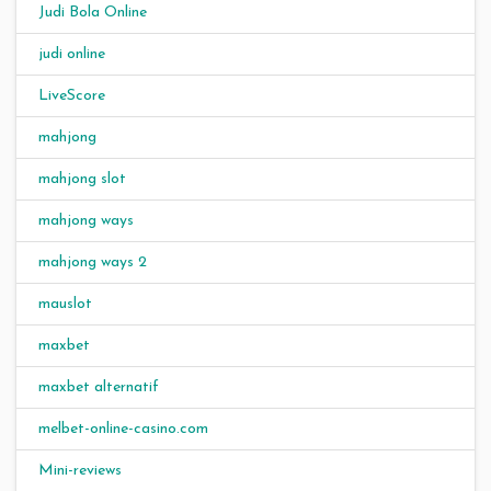
Judi Bola Online
judi online
LiveScore
mahjong
mahjong slot
mahjong ways
mahjong ways 2
mauslot
maxbet
maxbet alternatif
melbet-online-casino.com
Mini-reviews