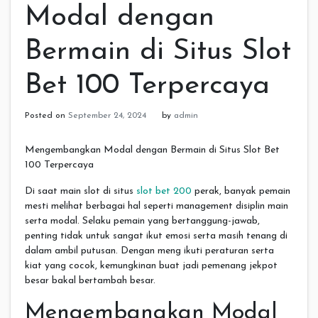
Modal dengan
Bermain di Situs Slot
Bet 100 Terpercaya
Posted on
September 24, 2024
by
admin
Mengembangkan Modal dengan Bermain di Situs Slot Bet
100 Terpercaya
Di saat main slot di situs
slot bet 200
perak, banyak pemain
mesti melihat berbagai hal seperti management disiplin main
serta modal. Selaku pemain yang bertanggung-jawab,
penting tidak untuk sangat ikut emosi serta masih tenang di
dalam ambil putusan. Dengan meng ikuti peraturan serta
kiat yang cocok, kemungkinan buat jadi pemenang jekpot
besar bakal bertambah besar.
Mengembangkan Modal