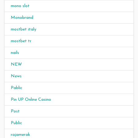
mono slot
Monobrand
mostbet italy
mostbet tr
nails
NEW
News
Pablic
Pin UP Online Casino
Post
Public
rajamerak