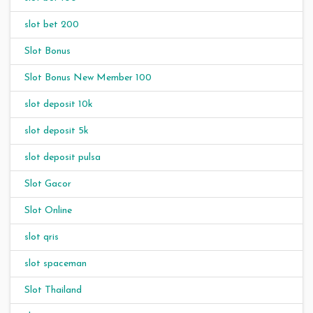
slot bet 200
Slot Bonus
Slot Bonus New Member 100
slot deposit 10k
slot deposit 5k
slot deposit pulsa
Slot Gacor
Slot Online
slot qris
slot spaceman
Slot Thailand