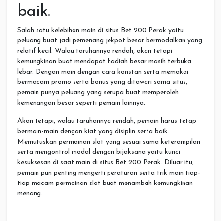
baik.
Salah satu kelebihan main di situs Bet 200 Perak yaitu
peluang buat jadi pemenang jekpot besar bermodalkan yang
relatif kecil. Walau taruhannya rendah, akan tetapi
kemungkinan buat mendapat hadiah besar masih terbuka
lebar. Dengan main dengan cara konstan serta memakai
bermacam promo serta bonus yang ditawari sama situs,
pemain punya peluang yang serupa buat memperoleh
kemenangan besar seperti pemain lainnya.
Akan tetapi, walau taruhannya rendah, pemain harus tetap
bermain-main dengan kiat yang disiplin serta baik.
Memutuskan permainan slot yang sesuai sama keterampilan
serta mengontrol modal dengan bijaksana yaitu kunci
kesuksesan di saat main di situs Bet 200 Perak. Diluar itu,
pemain pun penting mengerti peraturan serta trik main tiap-
tiap macam permainan slot buat menambah kemungkinan
menang.