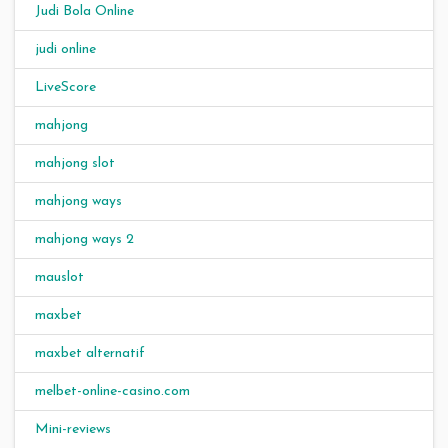
Judi Bola Online
judi online
LiveScore
mahjong
mahjong slot
mahjong ways
mahjong ways 2
mauslot
maxbet
maxbet alternatif
melbet-online-casino.com
Mini-reviews