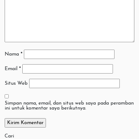
Nama
*
Email
*
Situs Web
Simpan nama, email, dan situs web saya pada peramban
ini untuk komentar saya berikutnya.
Cari