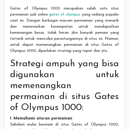
Gates of Olympus 1000 merupakan salah satu situs
permainan judi online
gates of olympus
yang sedang populer
saat ini. Dengan berbagai macam permainan yang menarik
dan menawarkan kesempatan untuk mendapatkan
kemenangan besar, tidak heran jika banyak pemain yang
tertarik untuk mencoba peruntungannya di situs ini. Namun,
untuk dapat memenangkan permainan di situs Gates of
Olympus 1000, diperlukan strategi yang tepat dan jitu.
Strategi ampuh yang bisa
digunakan untuk
memenangkan
permainan di situs Gates
of Olympus 1000:
1. Memahami aturan permainan
Sebelum mulai bermain di situs Gates of Olympus 1000,