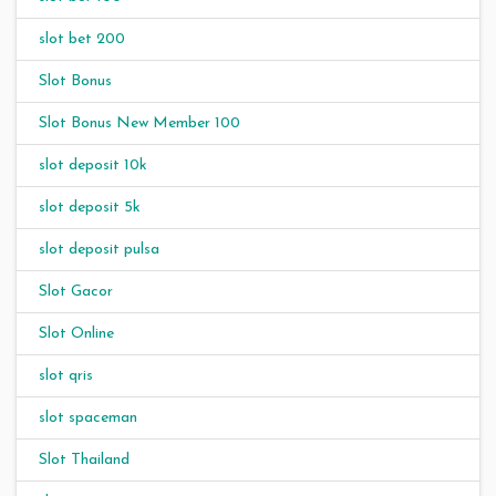
slot bet 200
Slot Bonus
Slot Bonus New Member 100
slot deposit 10k
slot deposit 5k
slot deposit pulsa
Slot Gacor
Slot Online
slot qris
slot spaceman
Slot Thailand