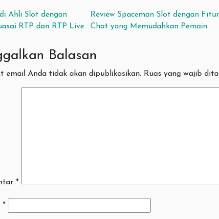
vigasi pos
i Ahli Slot dengan
Review Spaceman Slot dengan Fitur
asai RTP dan RTP Live
Chat yang Memudahkan Pemain
ggalkan Balasan
 email Anda tidak akan dipublikasikan.
Ruas yang wajib dit
ntar
*
a
*