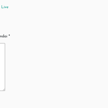
 Live
andai
*