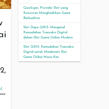
Quickspin, Provider Slot yang
Konsisten Menghadirkan Game
Berkualitas
w
Slot Depo QRIS: Mengenal
ai
Kemudahan Transaksi Digital
dalam Slot Game Online Modern
Slot QRIS: Kemudahan Transaksi
Digital untuk Menikmati Slot
Game Online Masa Kini
2,
s/
,
cuma
i