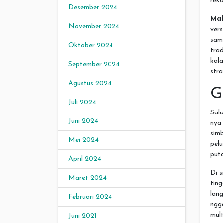
rek
Desember 2024
Mah
November 2024
vers
samp
Oktober 2024
trad
kala
September 2024
stra
Agustus 2024
G
Juli 2024
Sal
Juni 2024
nya
sim
Mei 2024
pel
put
April 2024
Di s
Maret 2024
tin
lang
Februari 2024
ngga
mult
Juni 2021