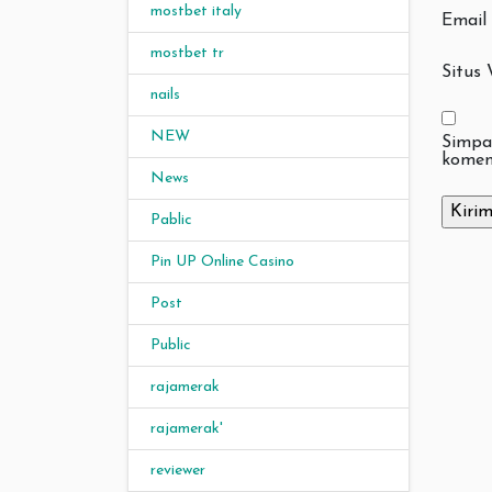
mostbet italy
Email
mostbet tr
Situs
nails
NEW
Simpa
komen
News
Pablic
Pin UP Online Casino
Post
Public
rajamerak
rajamerak'
reviewer