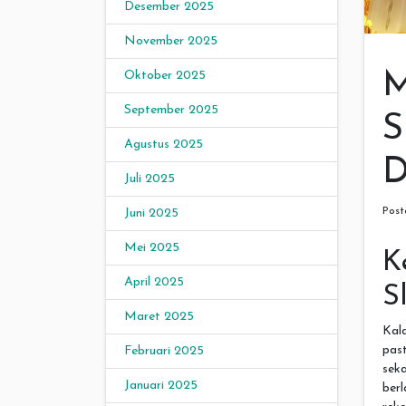
Desember 2025
November 2025
M
Oktober 2025
September 2025
S
Agustus 2025
D
Juli 2025
Pos
Juni 2025
Mei 2025
K
April 2025
S
Maret 2025
Kal
pas
Februari 2025
sek
Januari 2025
berl