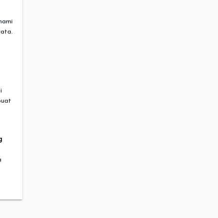
hami
yata.
i
buat
g
a