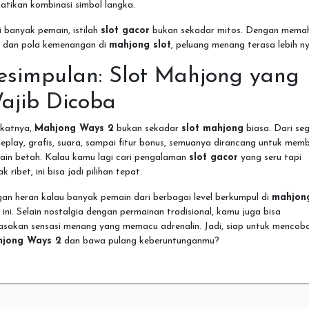
atikan kombinasi simbol langka.
 banyak pemain, istilah
slot gacor
bukan sekadar mitos. Dengan mema
ur dan pola kemenangan di
mahjong slot
, peluang menang terasa lebih n
esimpulan: Slot Mahjong yang
ajib Dicoba
gkatnya,
Mahjong Ways 2
bukan sekadar
slot mahjong
biasa. Dari seg
play, grafis, suara, sampai fitur bonus, semuanya dirancang untuk mem
ain betah. Kalau kamu lagi cari pengalaman
slot gacor
yang seru tapi
k ribet, ini bisa jadi pilihan tepat.
an heran kalau banyak pemain dari berbagai level berkumpul di
mahjon
ini. Selain nostalgia dengan permainan tradisional, kamu juga bisa
asakan sensasi menang yang memacu adrenalin. Jadi, siap untuk mencob
jong Ways 2
dan bawa pulang keberuntunganmu?