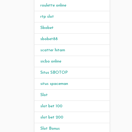
roulette online
rtp slot
Sbobet
sbobet88
scatter hitam
sicbo online
Situs SBOTOP
situs spaceman
Slot
slot bet 100
slot bet 200
Slot Bonus