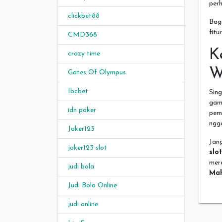
perh
clickbet88
Bagi
fit
CMD368
K
crazy time
W
Gates Of Olympus
Ibcbet
Sin
game
idn poker
pem
ngga
Joker123
Jang
joker123 slot
slot
mer
judi bola
Mah
Judi Bola Online
judi online