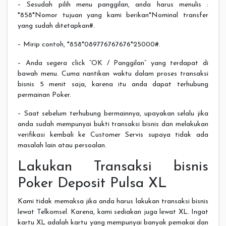
– Sesudah pilih menu panggilan, anda harus menulis :
*858*Nomor tujuan yang kami berikan*Nominal transfer
yang sudah ditetapkan#.
– Mirip contoh, *858*089776767676*25000#.
– Anda segera click “OK / Panggilan” yang terdapat di
bawah menu. Cuma nantikan waktu dalam proses transaksi
bisnis 5 menit saja, karena itu anda dapat terhubung
permainan Poker.
– Saat sebelum terhubung bermainnya, upayakan selalu jika
anda sudah mempunyai bukti transaksi bisnis dan melakukan
verifikasi kembali ke Customer Servis supaya tidak ada
masalah lain atau persoalan.
Lakukan Transaksi bisnis
Poker Deposit Pulsa XL
Kami tidak memaksa jika anda harus lakukan transaksi bisnis
lewat Telkomsel. Karena, kami sediakan juga lewat XL. Ingat
kartu XL adalah kartu yang mempunyai banyak pemakai dan