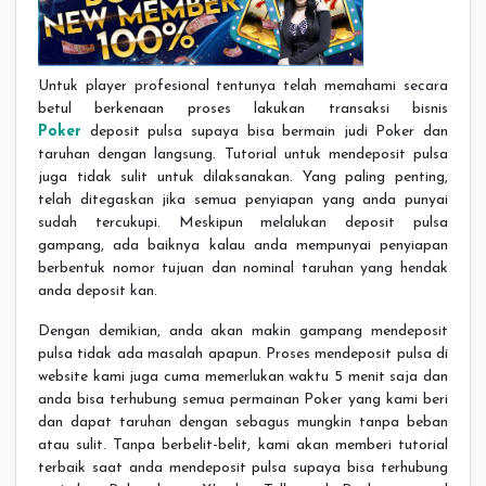
Untuk player profesional tentunya telah memahami secara
betul berkenaan proses lakukan transaksi bisnis
Poker
deposit pulsa supaya bisa bermain judi Poker dan
taruhan dengan langsung. Tutorial untuk mendeposit pulsa
juga tidak sulit untuk dilaksanakan. Yang paling penting,
telah ditegaskan jika semua penyiapan yang anda punyai
sudah tercukupi. Meskipun melalukan deposit pulsa
gampang, ada baiknya kalau anda mempunyai penyiapan
berbentuk nomor tujuan dan nominal taruhan yang hendak
anda deposit kan.
Dengan demikian, anda akan makin gampang mendeposit
pulsa tidak ada masalah apapun. Proses mendeposit pulsa di
website kami juga cuma memerlukan waktu 5 menit saja dan
anda bisa terhubung semua permainan Poker yang kami beri
dan dapat taruhan dengan sebagus mungkin tanpa beban
atau sulit. Tanpa berbelit-belit, kami akan memberi tutorial
terbaik saat anda mendeposit pulsa supaya bisa terhubung