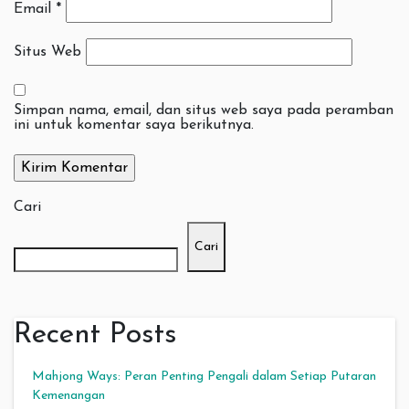
Email
*
Situs Web
Simpan nama, email, dan situs web saya pada peramban
ini untuk komentar saya berikutnya.
Cari
Cari
Recent Posts
Mahjong Ways: Peran Penting Pengali dalam Setiap Putaran
Kemenangan