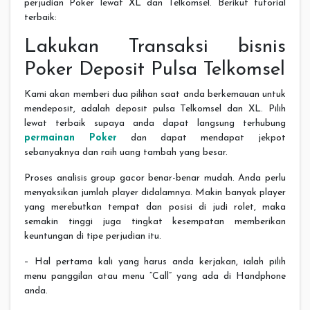
perjudian Poker lewat XL dan Telkomsel. Berikut tutorial
terbaik:
Lakukan Transaksi bisnis
Poker Deposit Pulsa Telkomsel
Kami akan memberi dua pilihan saat anda berkemauan untuk
mendeposit, adalah deposit pulsa Telkomsel dan XL. Pilih
lewat terbaik supaya anda dapat langsung terhubung
permainan Poker
dan dapat mendapat jekpot
sebanyaknya dan raih uang tambah yang besar.
Proses analisis group gacor benar-benar mudah. Anda perlu
menyaksikan jumlah player didalamnya. Makin banyak player
yang merebutkan tempat dan posisi di judi rolet, maka
semakin tinggi juga tingkat kesempatan memberikan
keuntungan di tipe perjudian itu.
– Hal pertama kali yang harus anda kerjakan, ialah pilih
menu panggilan atau menu “Call” yang ada di Handphone
anda.