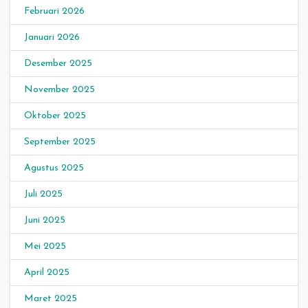
Februari 2026
Januari 2026
Desember 2025
November 2025
Oktober 2025
September 2025
Agustus 2025
Juli 2025
Juni 2025
Mei 2025
April 2025
Maret 2025