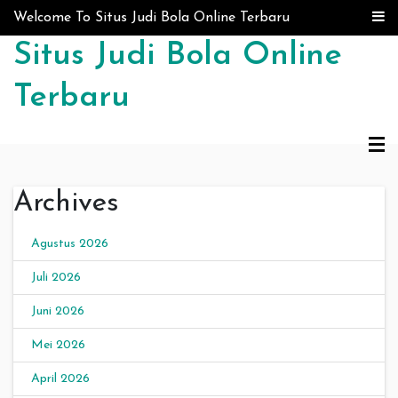
Skip to content
Welcome To Situs Judi Bola Online Terbaru
Situs Judi Bola Online
Terbaru
Archives
Agustus 2026
Juli 2026
Juni 2026
Mei 2026
April 2026