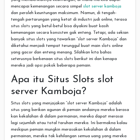
mencapai kemenangan secara simpel
slot server kamboja
dan peroleh keuntungan maksimum. Namun, di tengah-
tengah pertarungan yang ketat di industri judi online, terasa
situs slots yang betul-betul bisa diyakini buat kasih
kemenangan secara konsisten gak enteng. Tetapi, ada sekian
banyak situs slots yang tawarkan “slot server Kamboja” dan
diketahui menjadi tempat terunggul buat main slots online
yang gacor dan enteng menang. Silahkan kita bahas
seterusnya berkenaan situs slots berikut ini dan kenapa
mereka jadi opsi pokok beberapa pemain.
Apa itu Situs Slots slot
server Kamboja?
Situs slots yang menjajakan “slot server Kamboja” adalah
situs yang berikan agunan di pemain andainya mereka berasa
kan kekalahan di dalam permainan, mereka dapat merasai
lagi sejumlah atau total taruhan mereka. Ini bermakna kalau
meskipun pemain mungkin merasakan kekalahan di dalam
permainan, mereka tak kehilangan semua uang yang mereka