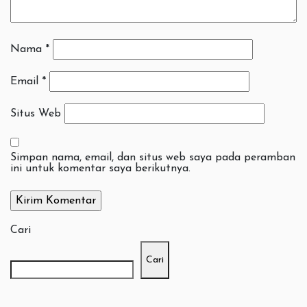
Nama
*
Email
*
Situs Web
Simpan nama, email, dan situs web saya pada peramban
ini untuk komentar saya berikutnya.
Cari
Cari