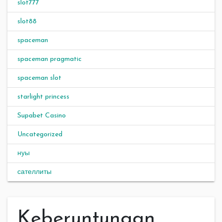
slot777
slot88
spaceman
spaceman pragmatic
spaceman slot
starlight princess
Supabet Casino
Uncategorized
нуы
сателлиты
Keberuntungan