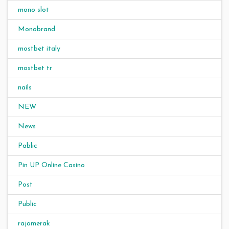
mono slot
Monobrand
mostbet italy
mostbet tr
nails
NEW
News
Pablic
Pin UP Online Casino
Post
Public
rajamerak