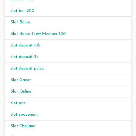
slot bet 200
Slot Bonus
Slot Bonus New Member 100
slot deposit 10k
slot deposit 5k
slot deposit pulsa
Slot Gacor
Slot Online
slot qris
slot spaceman
Slot Thailand