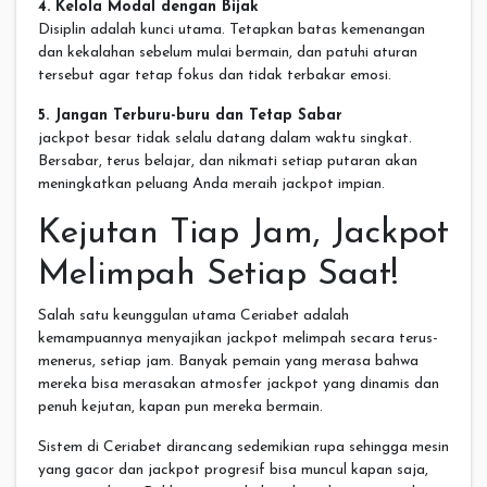
4. Kelola Modal dengan Bijak
Disiplin adalah kunci utama. Tetapkan batas kemenangan
dan kekalahan sebelum mulai bermain, dan patuhi aturan
tersebut agar tetap fokus dan tidak terbakar emosi.
5. Jangan Terburu-buru dan Tetap Sabar
jackpot besar tidak selalu datang dalam waktu singkat.
Bersabar, terus belajar, dan nikmati setiap putaran akan
meningkatkan peluang Anda meraih jackpot impian.
Kejutan Tiap Jam, Jackpot
Melimpah Setiap Saat!
Salah satu keunggulan utama Ceriabet adalah
kemampuannya menyajikan jackpot melimpah secara terus-
menerus, setiap jam. Banyak pemain yang merasa bahwa
mereka bisa merasakan atmosfer jackpot yang dinamis dan
penuh kejutan, kapan pun mereka bermain.
Sistem di Ceriabet dirancang sedemikian rupa sehingga mesin
yang gacor dan jackpot progresif bisa muncul kapan saja,