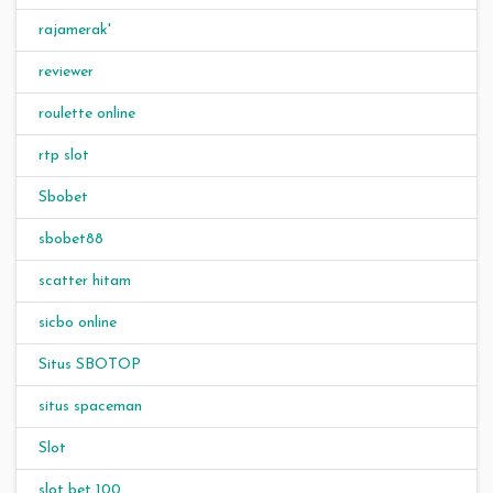
rajamerak'
reviewer
roulette online
rtp slot
Sbobet
sbobet88
scatter hitam
sicbo online
Situs SBOTOP
situs spaceman
Slot
slot bet 100