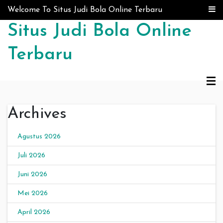
Skip to content
Welcome To Situs Judi Bola Online Terbaru
Situs Judi Bola Online
Terbaru
Archives
Agustus 2026
Juli 2026
Juni 2026
Mei 2026
April 2026