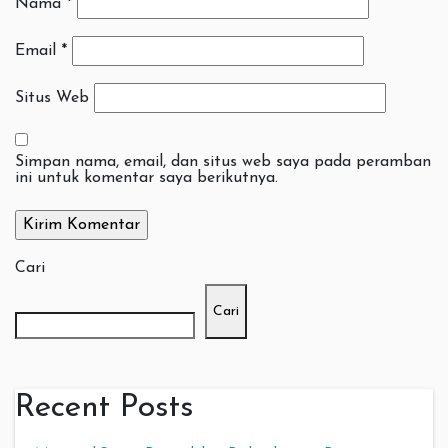
Nama
*
Email
*
Situs Web
Simpan nama, email, dan situs web saya pada peramban
ini untuk komentar saya berikutnya.
Cari
Cari
Recent Posts