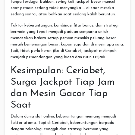
tanpa terduga. Bahkan, sering kali jackpot besar muncul
saat pemain sedang tidak menyangka — di saat mereka
sedang santai, atau bahkan saat sedang kalah beruntun.
Faktor keberuntungan, kombinasi fitur bonus, dan strategi
bermain yang tepat menjadi paduan sempurna untuk
memastikan bahwa setiap pemain memiliki peluang besar
meraih kemenangan besar, kapan saja dan di mesin apa saja.
Jadi, tidak perlu heran jika di Ceriabet, jackpot melimpah
menjadi pemandangan yang biasa dan rutin terjadi.
Kesimpulan: Ceriabet,
Surga Jackpot Tiap Jam
dan Mesin Gacor Tiap
Saat
Dalam dunia slot online, keberuntungan memang menjadi
faktor utama. Tapi di Ceriabet, keberuntungan berpadu
dengan teknologi canggih dan strategi bermain yang