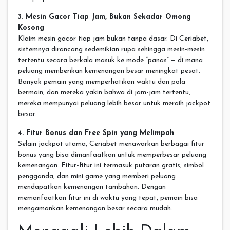
3. Mesin Gacor Tiap Jam, Bukan Sekadar Omong
Kosong
Klaim mesin gacor tiap jam bukan tanpa dasar. Di Ceriabet,
sistemnya dirancang sedemikian rupa sehingga mesin-mesin
tertentu secara berkala masuk ke mode “panas” — di mana
peluang memberikan kemenangan besar meningkat pesat.
Banyak pemain yang memperhatikan waktu dan pola
bermain, dan mereka yakin bahwa di jam-jam tertentu,
mereka mempunyai peluang lebih besar untuk meraih jackpot
besar.
4. Fitur Bonus dan Free Spin yang Melimpah
Selain jackpot utama, Ceriabet menawarkan berbagai fitur
bonus yang bisa dimanfaatkan untuk memperbesar peluang
kemenangan. Fitur-fitur ini termasuk putaran gratis, simbol
pengganda, dan mini game yang memberi peluang
mendapatkan kemenangan tambahan. Dengan
memanfaatkan fitur ini di waktu yang tepat, pemain bisa
mengamankan kemenangan besar secara mudah.