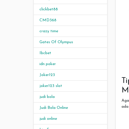
clickbet88
CMD368
crazy time
Gates Of Olympus
Ibcbet
idn poker
Joker123
T
joker123 slot
M
judi bola
Ag
ada
Judi Bola Online
judi online