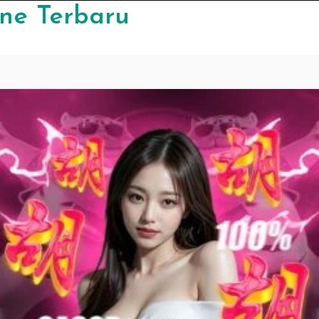
ine Terbaru