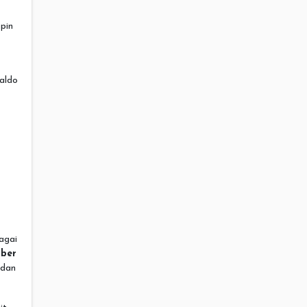
pin
aldo
agai
ber
 dan