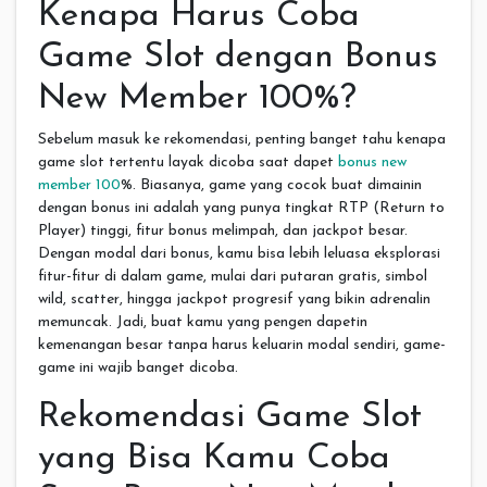
Kenapa Harus Coba
Game Slot dengan Bonus
New Member 100%?
Sebelum masuk ke rekomendasi, penting banget tahu kenapa
game slot tertentu layak dicoba saat dapet
bonus new
member 100
%. Biasanya, game yang cocok buat dimainin
dengan bonus ini adalah yang punya tingkat RTP (Return to
Player) tinggi, fitur bonus melimpah, dan jackpot besar.
Dengan modal dari bonus, kamu bisa lebih leluasa eksplorasi
fitur-fitur di dalam game, mulai dari putaran gratis, simbol
wild, scatter, hingga jackpot progresif yang bikin adrenalin
memuncak. Jadi, buat kamu yang pengen dapetin
kemenangan besar tanpa harus keluarin modal sendiri, game-
game ini wajib banget dicoba.
Rekomendasi Game Slot
yang Bisa Kamu Coba