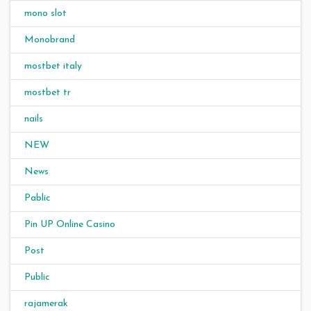
mono slot
Monobrand
mostbet italy
mostbet tr
nails
NEW
News
Pablic
Pin UP Online Casino
Post
Public
rajamerak