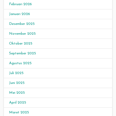
Februari 2026
Januari 2026
Desember 2025
November 2025
Oktober 2025
September 2025
Agustus 2025
Juli 2025
Juni 2025
Mei 2025
April 2025
Maret 2025