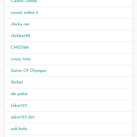
Casino Online
casinò online it
chicky run
clickbet88
CMD368
crazy time
Gates Of Olympus
Ibcbet
idn poker
Joker123
joker123 slot
judi bola