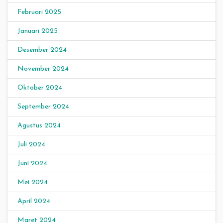
Februari 2025
Januari 2025
Desember 2024
November 2024
Oktober 2024
September 2024
Agustus 2024
Juli 2024
Juni 2024
Mei 2024
April 2024
Maret 2024