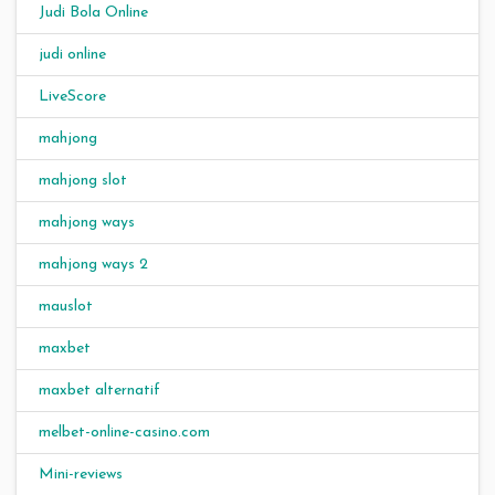
Judi Bola Online
judi online
LiveScore
mahjong
mahjong slot
mahjong ways
mahjong ways 2
mauslot
maxbet
maxbet alternatif
melbet-online-casino.com
Mini-reviews