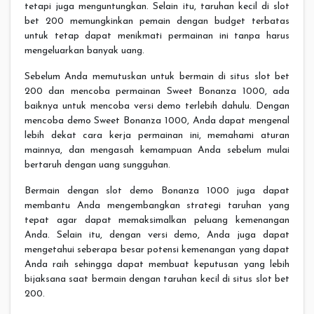
tetapi juga menguntungkan. Selain itu, taruhan kecil di slot
bet 200 memungkinkan pemain dengan budget terbatas
untuk tetap dapat menikmati permainan ini tanpa harus
mengeluarkan banyak uang.
Sebelum Anda memutuskan untuk bermain di situs slot bet
200 dan mencoba permainan Sweet Bonanza 1000, ada
baiknya untuk mencoba versi demo terlebih dahulu. Dengan
mencoba demo Sweet Bonanza 1000, Anda dapat mengenal
lebih dekat cara kerja permainan ini, memahami aturan
mainnya, dan mengasah kemampuan Anda sebelum mulai
bertaruh dengan uang sungguhan.
Bermain dengan slot demo Bonanza 1000 juga dapat
membantu Anda mengembangkan strategi taruhan yang
tepat agar dapat memaksimalkan peluang kemenangan
Anda. Selain itu, dengan versi demo, Anda juga dapat
mengetahui seberapa besar potensi kemenangan yang dapat
Anda raih sehingga dapat membuat keputusan yang lebih
bijaksana saat bermain dengan taruhan kecil di situs slot bet
200.