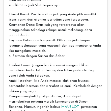
atau bonus cashback.
4. Pilih Situs Judi Slot Terpercaya
Lisensi Resmi: Pastikan situs judi yang Anda pilih memiliki
lisensi resmi dari otoritas perjudian yang terpercaya.
Keamanan Data: Situs judi yang terpercaya akan
menggunakan teknologi enkripsi untuk melindungi data
pribadi Anda.
Layanan Pelanggan Responsif: Pilih situs judi dengan
layanan pelanggan yang responsif dan siap membantu Anda
jika mengalami masalah.
5. Bermain dengan Santai dan Sabar
Hindari Emosi: Jangan biarkan emosi mengendalikan
permainan Anda. Tetap tenang dan fokus pada strategi
yang telah Anda tetapkan.
Ambil Istirahat: Jika Anda merasa lelah atau frustasi,
berhentilah bermain dan istirahat sejenak. Kembalilah dengan
pikiran yang segar.
Dengan mengikuti tips-tips di atas, Anda dapat
meningkatkan peluang meraih kemenangan di Sweet
Bonanza. Namun, ingatlah bahwa
MAUSLOT
permainan