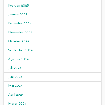
Februari 2025
Januari 2025
Desember 2024
November 2024
Oktober 2024
September 2024
Agustus 2024
Juli 2024
Juni 2024
Mei 2024
April 2024
Maret 2024