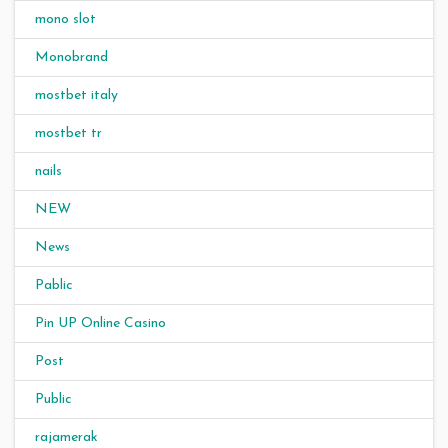
mono slot
Monobrand
mostbet italy
mostbet tr
nails
NEW
News
Pablic
Pin UP Online Casino
Post
Public
rajamerak