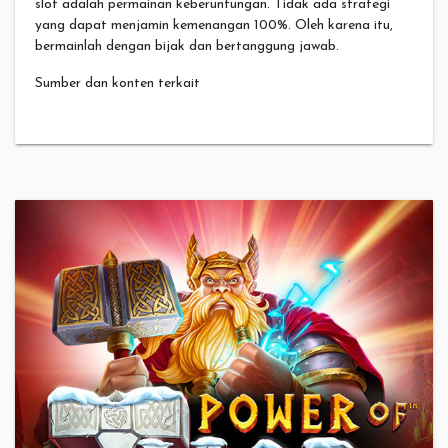
slot adalah permainan keberuntungan. Tidak ada strategi
yang dapat menjamin kemenangan 100%. Oleh karena itu,
bermainlah dengan bijak dan bertanggung jawab.
Sumber dan konten terkait