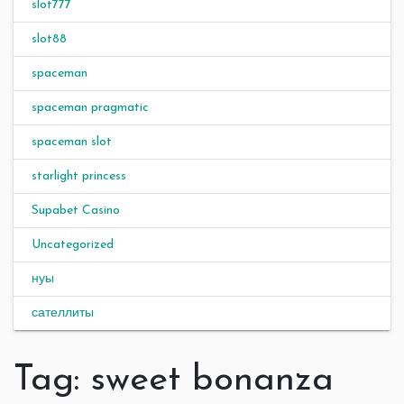
slot777
slot88
spaceman
spaceman pragmatic
spaceman slot
starlight princess
Supabet Casino
Uncategorized
нуы
сателлиты
Tag:
sweet bonanza