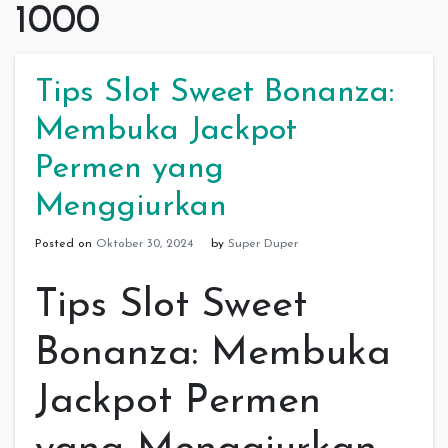
1000
Tips Slot Sweet Bonanza:
Membuka Jackpot
Permen yang
Menggiurkan
Posted on
Oktober 30, 2024
by
Super Duper
Tips Slot Sweet
Bonanza: Membuka
Jackpot Permen