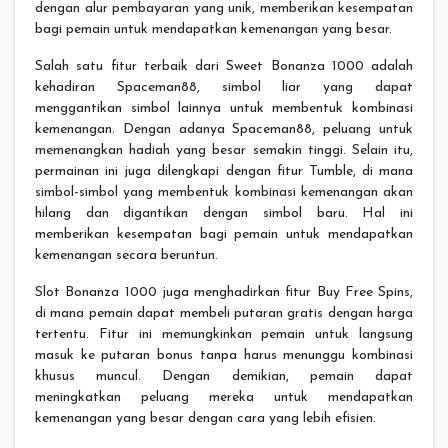
dengan alur pembayaran yang unik, memberikan kesempatan
bagi pemain untuk mendapatkan kemenangan yang besar.
Salah satu fitur terbaik dari Sweet Bonanza 1000 adalah
kehadiran Spaceman88, simbol liar yang dapat
menggantikan simbol lainnya untuk membentuk kombinasi
kemenangan. Dengan adanya Spaceman88, peluang untuk
memenangkan hadiah yang besar semakin tinggi. Selain itu,
permainan ini juga dilengkapi dengan fitur Tumble, di mana
simbol-simbol yang membentuk kombinasi kemenangan akan
hilang dan digantikan dengan simbol baru. Hal ini
memberikan kesempatan bagi pemain untuk mendapatkan
kemenangan secara beruntun.
Slot Bonanza 1000 juga menghadirkan fitur Buy Free Spins,
di mana pemain dapat membeli putaran gratis dengan harga
tertentu. Fitur ini memungkinkan pemain untuk langsung
masuk ke putaran bonus tanpa harus menunggu kombinasi
khusus muncul. Dengan demikian, pemain dapat
meningkatkan peluang mereka untuk mendapatkan
kemenangan yang besar dengan cara yang lebih efisien.