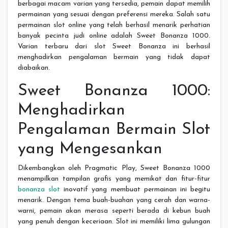
berbagai macam varian yang tersedia, pemain dapat memilih
permainan yang sesuai dengan preferensi mereka. Salah satu
permainan slot online yang telah berhasil menarik perhatian
banyak pecinta judi online adalah Sweet Bonanza 1000.
Varian terbaru dari slot Sweet Bonanza ini berhasil
menghadirkan pengalaman bermain yang tidak dapat
diabaikan.
Sweet Bonanza 1000:
Menghadirkan
Pengalaman Bermain Slot
yang Mengesankan
Dikembangkan oleh Pragmatic Play, Sweet Bonanza 1000
menampilkan tampilan grafis yang memikat dan fitur-fitur
bonanza slot
inovatif yang membuat permainan ini begitu
menarik. Dengan tema buah-buahan yang cerah dan warna-
warni, pemain akan merasa seperti berada di kebun buah
yang penuh dengan keceriaan. Slot ini memiliki lima gulungan