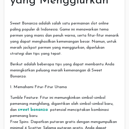
yang Menggiurkan
Sweet Bonanza adalah salah satu permainan slot online
paling populer di Indonesia. Game ini menawarkan tema
permen yang manis dan penuh warna, serta fitur-fitur menarik
yang dapat menghasilkan kemenangan besar. Namun, untuk
meraih jackpot permen yang menggiurkan, diperlukan
strategi dan tips yang tepat.
Berikut adalah beberapa tips yang dapat membantu Anda
meningkatkan peluang meraih kemenangan di Sweet
Bonanza:
1. Memahami Fitur-Fitur Utama
Tumble Feature: Fitur ini memungkinkan simbol-simbol
pemenang menghilang, digantikan oleh simbol-simbol baru,
dan
sweet bonanza
potensial menciptakan kombinasi
pemenang baru.
Free Spins: Dapatkan putaran gratis dengan mengumpulkan
minimal 4 Scatter. Selama putaran gratis, Anda dapat