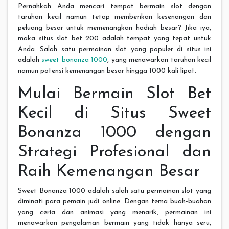
Pernahkah Anda mencari tempat bermain slot dengan
taruhan kecil namun tetap memberikan kesenangan dan
peluang besar untuk memenangkan hadiah besar? Jika iya,
maka situs slot bet 200 adalah tempat yang tepat untuk
Anda. Salah satu permainan slot yang populer di situs ini
adalah
sweet bonanza 1000
, yang menawarkan taruhan kecil
namun potensi kemenangan besar hingga 1000 kali lipat.
Mulai Bermain Slot Bet
Kecil di Situs Sweet
Bonanza 1000 dengan
Strategi Profesional dan
Raih Kemenangan Besar
Sweet Bonanza 1000 adalah salah satu permainan slot yang
diminati para pemain judi online. Dengan tema buah-buahan
yang ceria dan animasi yang menarik, permainan ini
menawarkan pengalaman bermain yang tidak hanya seru,