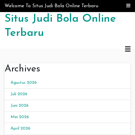
Skip to content
Welcome To Situs Judi Bola Online Terbaru
Situs Judi Bola Online
Terbaru
Archives
Agustus 2026
Juli 2026
Juni 2026
Mei 2026
April 2026