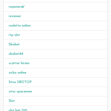
rajamerak'
reviewer
roulette online
rtp slot
Sbobet
sbobet88
scatter hitam
sicbo online
Situs SBOTOP
situs spaceman
Slot
slot bet 100