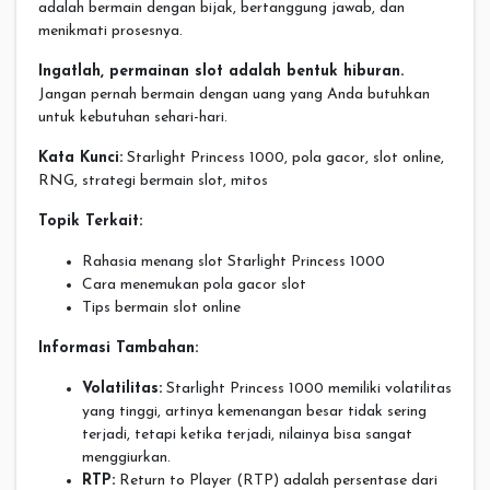
adalah bermain dengan bijak, bertanggung jawab, dan
menikmati prosesnya.
Ingatlah, permainan slot adalah bentuk hiburan.
Jangan pernah bermain dengan uang yang Anda butuhkan
untuk kebutuhan sehari-hari.
Kata Kunci:
Starlight Princess 1000, pola gacor, slot online,
RNG, strategi bermain slot, mitos
Topik Terkait:
Rahasia menang slot Starlight Princess 1000
Cara menemukan pola gacor slot
Tips bermain slot online
Informasi Tambahan:
Volatilitas:
Starlight Princess 1000 memiliki volatilitas
yang tinggi, artinya kemenangan besar tidak sering
terjadi, tetapi ketika terjadi, nilainya bisa sangat
menggiurkan.
RTP:
Return to Player (RTP) adalah persentase
dari