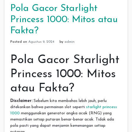
Pola Gacor Starlight
Princess 1000: Mitos atau
Fakta?
Posted on
Agustus 9, 2024
by
admin
Pola Gacor Starlight
Princess 1000: Mitos
atau Fakta?
Disclaimer:
Sebelum kita membahas lebih jauh, perlu
ditekankan bahwa permainan slot seperti
starlight princess
1000
menggunakan generator angka acak (RNG) yang
memastikan setiap putaran benar-benar acak. Tidak ada
pola pasti yang dapat menjamin kemenangan setiap
putaran.