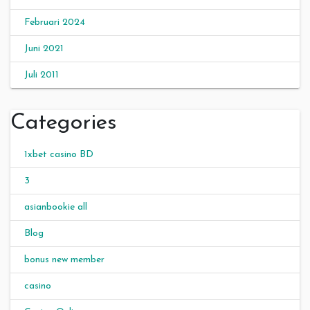
Februari 2024
Juni 2021
Juli 2011
Categories
1xbet casino BD
3
asianbookie all
Blog
bonus new member
casino