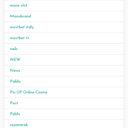
mono slot
Monobrand
mostbet italy
mostbet tr
nails
NEW
News
Pablic
Pin UP Online Casino
Post
Public
rajamerak