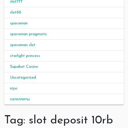
slot777
slot88
spaceman
spaceman pragmatic
spaceman slot
starlight princess
Supabet Casino
Uncategorized
нуы
сателлиты
Tag:
slot deposit 10rb