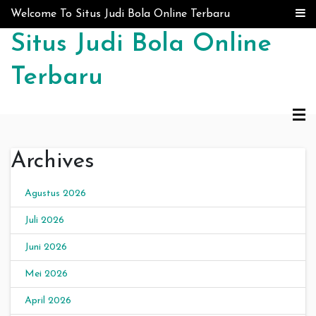
Skip to content
Welcome To Situs Judi Bola Online Terbaru
Situs Judi Bola Online
Terbaru
Archives
Agustus 2026
Juli 2026
Juni 2026
Mei 2026
April 2026