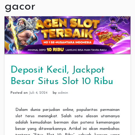
gacor
Deposit Kecil, Jackpot
Besar Situs Slot 10 Ribu
Posted on
Juli 4, 2024
by
admin
Dalam dunia perjudian online, popularitas permainan
slot terus meningkat. Salah satu alasan utamanya
adalah kemudahan bermain dan potensi kemenangan
besar yang ditawarkannya. Artikel ini akan membahas