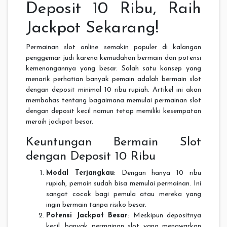
Deposit 10 Ribu, Raih
Jackpot Sekarang!
Permainan slot online semakin populer di kalangan
penggemar judi karena kemudahan bermain dan potensi
kemenangannya yang besar. Salah satu konsep yang
menarik perhatian banyak pemain adalah bermain slot
dengan deposit minimal 10 ribu rupiah. Artikel ini akan
membahas tentang bagaimana memulai permainan slot
dengan deposit kecil namun tetap memiliki kesempatan
meraih jackpot besar.
Keuntungan Bermain Slot
dengan Deposit 10 Ribu
Modal Terjangkau
: Dengan hanya 10 ribu
rupiah, pemain sudah bisa memulai permainan. Ini
sangat cocok bagi pemula atau mereka yang
ingin bermain tanpa risiko besar.
Potensi Jackpot Besar
: Meskipun depositnya
kecil, banyak permainan slot yang menawarkan