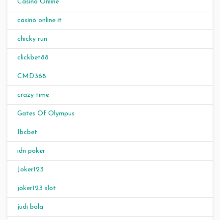
Casino Online
casinò online it
chicky run
clickbet88
CMD368
crazy time
Gates Of Olympus
Ibcbet
idn poker
Joker123
joker123 slot
judi bola