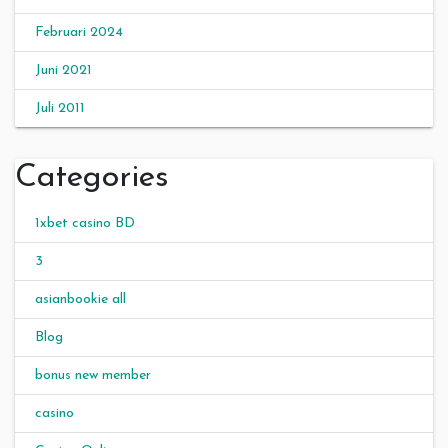
Februari 2024
Juni 2021
Juli 2011
Categories
1xbet casino BD
3
asianbookie all
Blog
bonus new member
casino