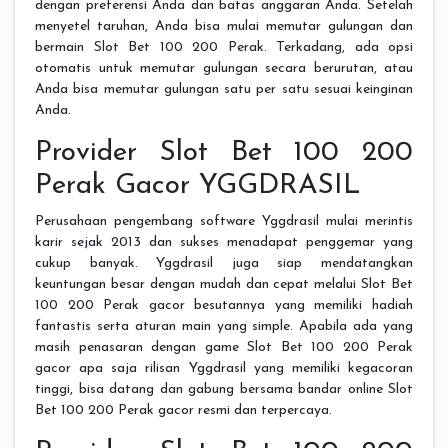
dengan preferensi Anda dan batas anggaran Anda. Setelah
menyetel taruhan, Anda bisa mulai memutar gulungan dan
bermain Slot Bet 100 200 Perak. Terkadang, ada opsi
otomatis untuk memutar gulungan secara berurutan, atau
Anda bisa memutar gulungan satu per satu sesuai keinginan
Anda.
Provider Slot Bet 100 200
Perak Gacor YGGDRASIL
Perusahaan pengembang software Yggdrasil mulai merintis
karir sejak 2013 dan sukses menadapat penggemar yang
cukup banyak. Yggdrasil juga siap mendatangkan
keuntungan besar dengan mudah dan cepat melalui Slot Bet
100 200 Perak gacor besutannya yang memiliki hadiah
fantastis serta aturan main yang simple. Apabila ada yang
masih penasaran dengan game Slot Bet 100 200 Perak
gacor apa saja rilisan Yggdrasil yang memiliki kegacoran
tinggi, bisa datang dan gabung bersama bandar online Slot
Bet 100 200 Perak gacor resmi dan terpercaya.