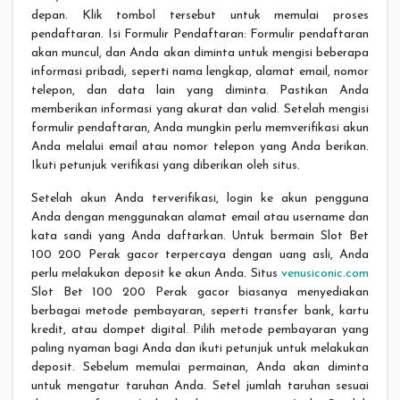
depan. Klik tombol tersebut untuk memulai proses
pendaftaran. Isi Formulir Pendaftaran: Formulir pendaftaran
akan muncul, dan Anda akan diminta untuk mengisi beberapa
informasi pribadi, seperti nama lengkap, alamat email, nomor
telepon, dan data lain yang diminta. Pastikan Anda
memberikan informasi yang akurat dan valid. Setelah mengisi
formulir pendaftaran, Anda mungkin perlu memverifikasi akun
Anda melalui email atau nomor telepon yang Anda berikan.
Ikuti petunjuk verifikasi yang diberikan oleh situs.
Setelah akun Anda terverifikasi, login ke akun pengguna
Anda dengan menggunakan alamat email atau username dan
kata sandi yang Anda daftarkan. Untuk bermain Slot Bet
100 200 Perak gacor terpercaya dengan uang asli, Anda
perlu melakukan deposit ke akun Anda. Situs
venusiconic.com
Slot Bet 100 200 Perak gacor biasanya menyediakan
berbagai metode pembayaran, seperti transfer bank, kartu
kredit, atau dompet digital. Pilih metode pembayaran yang
paling nyaman bagi Anda dan ikuti petunjuk untuk melakukan
deposit. Sebelum memulai permainan, Anda akan diminta
untuk mengatur taruhan Anda. Setel jumlah taruhan sesuai