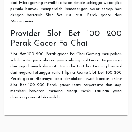
dari Microgaming memiliki aturan simple sehingga wajar jika
pemula banyak memperoleh kemenangan besar setiap hari
dengan bertaruh Slot Bet 100 200 Perak gacor dari
Microgaming.
Provider Slot Bet 100 200
Perak Gacor Fa Chai
Slot Bet 100 200 Perak gacor Fa Chai Gaming merupakan
salah satu perusahaan pengembang software terpercaya
dan juga banyak diminati. Provider Fa Chai Gaming berasal
dari negara tetangga yaitu Filipina. Game Slot Bet 100 200
Perak gacor rilisannya bisa dimainkan lewat bandar online
Slot Bet 100 200 Perak gacor resmi terpercaya dan siap
memberi bayaran menang tinggi meski taruhan yang
dipasang sangatlah rendah.