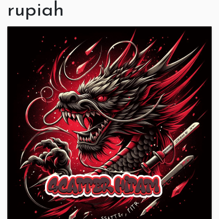
rupiah