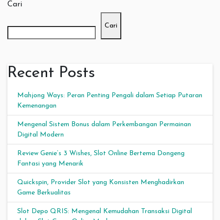
Cari
Cari
Recent Posts
Mahjong Ways: Peran Penting Pengali dalam Setiap Putaran
Kemenangan
Mengenal Sistem Bonus dalam Perkembangan Permainan
Digital Modern
Review Genie’s 3 Wishes, Slot Online Bertema Dongeng
Fantasi yang Menarik
Quickspin, Provider Slot yang Konsisten Menghadirkan
Game Berkualitas
Slot Depo QRIS: Mengenal Kemudahan Transaksi Digital