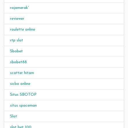
rajamerak'
reviewer
roulette online
rtp slot
Sbobet
sbobet88
scatter hitam
sicbo online
Situs SBOTOP
situs spaceman
Slot
slot bet 100