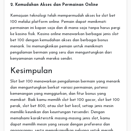
2. Kemudahan Akses dan Permainan Online
Kemajuan teknologi telah mempermudah akses ke slot bet
100 melalui platform online. Pemain dapat menikmati
permainan ini kapan saja dan di mana saja tanpa harus pergi
ke kasino fisik. Kasino online menawarkan berbagai jenis slot
bet 100 dengan kemudahan akses dan berbagai bonus
menarik. Ini memungkinkan pemain untuk menikmati
pengalaman bermain yang seru dan menguntungkan dari
kenyamanan rumah mereka sendiri.
Kesimpulan
Slot bet 100 menawarkan pengalaman bermain yang menarik
dan menguntungkan berkat variasi permainan, potensi
kemenangan yang menggiurkan, dan fitur bonus yang
memikat. Baik kamu memilih slot bet 100 gacor, slot bet 100
perak, slot bet 800, atau slot bet kecil, setiap jenis mesin
memiliki keunikan dan keuntungan tersendiri. Dengan
memahami karakteristik masing-masing jenis slot, kamu
dapat memilih mesin yang sesuai dengan preferensi dan
anggaranmu, serta memaksimalkan peluang untuk meraih