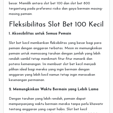
besar. Memilih antara slot bet 100 dan slot bet 800
tergantung pada preferensi risiko dan gaya bermain masing-
masing pemain.
Fleksibilitas Slot Bet 100 Kecil
1. Aksesibilitas untuk Semua Pemain
Slot bet kecil memberikan fleksibilitas yang besar bagi para
pemain dengan anggaran terbatas. Mesin ini memungkinkan
pemain untuk memasang taruhan dengan jumlah yang lebih
rendah sambil tetap menikmati fitur-fitur menarik dan
potensi kemenangan. Ini membuat slot bet kecil menjadi
pilihan ideal bagi mereka yang ingin bermain dengan
anggaran yang lebih kecil namun tetap ingin merasakan
kesenangan permainan.
2. Memungkinkan Waktu Bermain yang Lebih Lama
Dengan taruhan yang lebih rendah, pemain dapat
memperpanjang waktu bermain mereka tanpa perlu khawatir
tentang anggaran yang cepat habis. Slot bet kecil