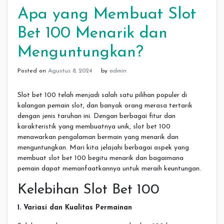
Apa yang Membuat Slot
Bet 100 Menarik dan
Menguntungkan?
Posted on
Agustus 8, 2024
by
admin
Slot bet 100 telah menjadi salah satu pilihan populer di
kalangan pemain slot, dan banyak orang merasa tertarik
dengan jenis taruhan ini. Dengan berbagai fitur dan
karakteristik yang membuatnya unik, slot bet 100
menawarkan pengalaman bermain yang menarik dan
menguntungkan. Mari kita jelajahi berbagai aspek yang
membuat slot bet 100 begitu menarik dan bagaimana
pemain dapat memanfaatkannya untuk meraih keuntungan.
Kelebihan Slot Bet 100
1. Variasi dan Kualitas Permainan