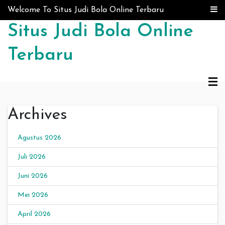
Skip to content
Welcome To Situs Judi Bola Online Terbaru
Situs Judi Bola Online
Terbaru
Archives
Agustus 2026
Juli 2026
Juni 2026
Mei 2026
April 2026