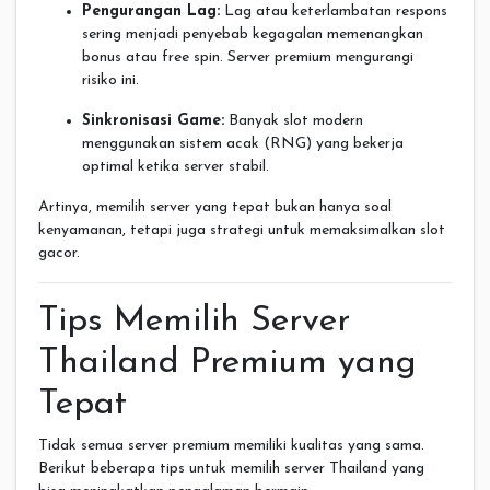
Pengurangan Lag:
Lag atau keterlambatan respons
sering menjadi penyebab kegagalan memenangkan
bonus atau free spin. Server premium mengurangi
risiko ini.
Sinkronisasi Game:
Banyak slot modern
menggunakan sistem acak (RNG) yang bekerja
optimal ketika server stabil.
Artinya, memilih server yang tepat bukan hanya soal
kenyamanan, tetapi juga strategi untuk memaksimalkan slot
gacor.
Tips Memilih Server
Thailand Premium yang
Tepat
Tidak semua server premium memiliki kualitas yang sama.
Berikut beberapa tips untuk memilih server Thailand yang