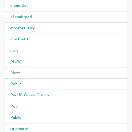
mono slot
Monobrand
mostbet italy
mostbet tr
nails
NEW
News
Pablic
Pin UP Online Casino
Post
Public
rajamerak