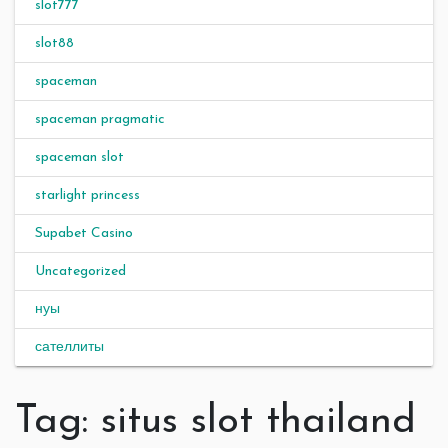
slot777
slot88
spaceman
spaceman pragmatic
spaceman slot
starlight princess
Supabet Casino
Uncategorized
нуы
сателлиты
Tag:
situs slot thailand