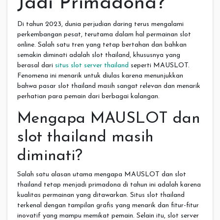
Jadi Primadona?
Di tahun 2023, dunia perjudian daring terus mengalami
perkembangan pesat, terutama dalam hal permainan slot
online. Salah satu tren yang tetap bertahan dan bahkan
semakin diminati adalah slot thailand, khususnya yang
berasal dari
situs slot server thailand
seperti MAUSLOT.
Fenomena ini menarik untuk diulas karena menunjukkan
bahwa pasar slot thailand masih sangat relevan dan menarik
perhatian para pemain dari berbagai kalangan.
Mengapa MAUSLOT dan
slot thailand masih
diminati?
Salah satu alasan utama mengapa MAUSLOT dan slot
thailand tetap menjadi primadona di tahun ini adalah karena
kualitas permainan yang ditawarkan. Situs slot thailand
terkenal dengan tampilan grafis yang menarik dan fitur-fitur
inovatif yang mampu memikat pemain. Selain itu, slot server