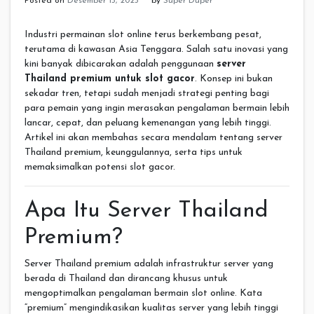
Posted on
Desember 15, 2025
by
Super Duper
Industri permainan slot online terus berkembang pesat,
terutama di kawasan Asia Tenggara. Salah satu inovasi yang
kini banyak dibicarakan adalah penggunaan
server
Thailand premium untuk slot gacor
. Konsep ini bukan
sekadar tren, tetapi sudah menjadi strategi penting bagi
para pemain yang ingin merasakan pengalaman bermain lebih
lancar, cepat, dan peluang kemenangan yang lebih tinggi.
Artikel ini akan membahas secara mendalam tentang server
Thailand premium, keunggulannya, serta tips untuk
memaksimalkan potensi slot gacor.
Apa Itu Server Thailand
Premium?
Server Thailand premium adalah infrastruktur server yang
berada di Thailand dan dirancang khusus untuk
mengoptimalkan pengalaman bermain slot online. Kata
“premium” mengindikasikan kualitas server yang lebih tinggi