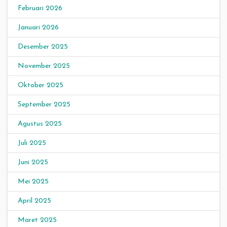
Februari 2026
Januari 2026
Desember 2025
November 2025
Oktober 2025
September 2025
Agustus 2025
Juli 2025
Juni 2025
Mei 2025
April 2025
Maret 2025