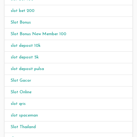
slot bet 200
Slot Bonus
Slot Bonus New Member 100
slot deposit 10k
slot deposit 5k
slot deposit pulsa
Slot Gacor
Slot Online
slot qris
slot spaceman
Slot Thailand