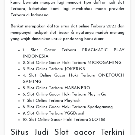
kamu bermain maupun lagi mencari tipe daftar judi slot
Terbaru, kebetulan kami lagi membahas mana provider
Terbaru di Indonesia.
Berikut merupakan daftar situs slot online Terbaru 2023 dan
mempunyai jackpot slot besar & nyatanya mudah menang
yang wajib dimainkan untuk pendatang baru disini:
1. Slot Gacor Terbaru PRAGMATIC PLAY
INDONESIA
2. Slot Online Gacor Hoki Terbaru MICROGAMING
3. Slot Online Terbaru JOKER123
4. Slot Online Gacor Hoki Terbaru ONETOUCH
GAMING
5. Slot Online Terbaru HABANERO
6. Slot Online Gacor Hoki Terbaru Play’ n Go
7. Slot Online Terbaru Playtech
8. Slot Online Gacor Hoki Terbaru Spadegaming
9. Slot Online Terbaru YGGDrasil
10. Slot Online Gacor Hoki Terbaru SLOT88
Situs Judi Slot gacor Terkini