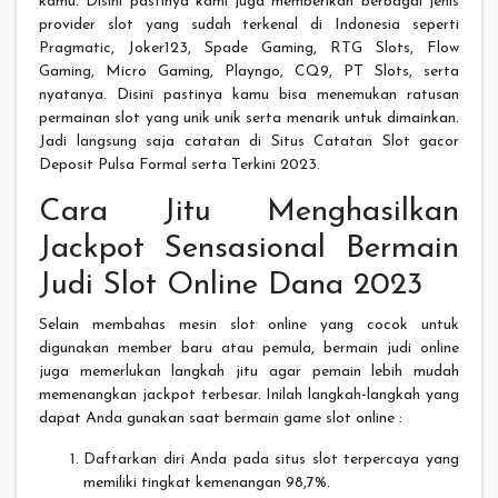
kamu. Disini pastinya kami juga memberikan berbagai jenis
provider slot yang sudah terkenal di Indonesia seperti
Pragmatic, Joker123, Spade Gaming, RTG Slots, Flow
Gaming, Micro Gaming, Playngo, CQ9, PT Slots, serta
nyatanya. Disini pastinya kamu bisa menemukan ratusan
permainan slot yang unik unik serta menarik untuk dimainkan.
Jadi langsung saja catatan di Situs Catatan Slot gacor
Deposit Pulsa Formal serta Terkini 2023.
Cara Jitu Menghasilkan
Jackpot Sensasional Bermain
Judi Slot Online Dana 2023
Selain membahas mesin slot online yang cocok untuk
digunakan member baru atau pemula, bermain judi online
juga memerlukan langkah jitu agar pemain lebih mudah
memenangkan jackpot terbesar. Inilah langkah-langkah yang
dapat Anda gunakan saat bermain game slot online :
Daftarkan diri Anda pada situs slot terpercaya yang
memiliki tingkat kemenangan 98,7%.