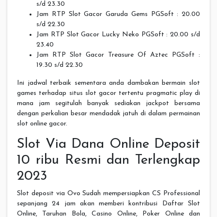
s/d 23.30
Jam RTP Slot Gacor Garuda Gems PGSoft : 20.00
s/d 22.30
Jam RTP Slot Gacor Lucky Neko PGSoft : 20.00 s/d
23.40
Jam RTP Slot Gacor Treasure Of Aztec PGSoft :
19.30 s/d 22.30
Ini jadwal terbaik sementara anda dambakan bermain slot
games terhadap situs slot gacor tertentu pragmatic play di
mana jam segitulah banyak sediakan jackpot bersama
dengan perkalian besar mendadak jatuh di dalam permainan
slot online gacor.
Slot Via Dana Online Deposit
10 ribu Resmi dan Terlengkap
2023
Slot deposit via Ovo Sudah mempersiapkan CS Professional
sepanjang 24 jam akan memberi kontribusi Daftar Slot
Online, Taruhan Bola, Casino Online, Poker Online dan