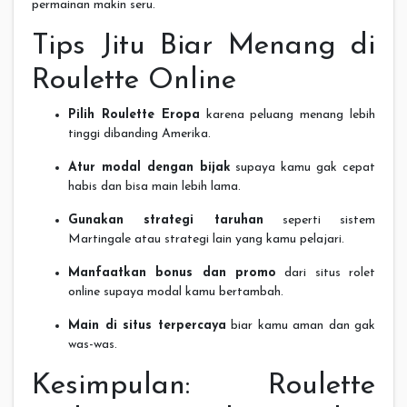
permainan makin seru.
Tips Jitu Biar Menang di
Roulette Online
Pilih Roulette Eropa
karena peluang menang lebih
tinggi dibanding Amerika.
Atur modal dengan bijak
supaya kamu gak cepat
habis dan bisa main lebih lama.
Gunakan strategi taruhan
seperti sistem
Martingale atau strategi lain yang kamu pelajari.
Manfaatkan bonus dan promo
dari situs rolet
online supaya modal kamu bertambah.
Main di situs terpercaya
biar kamu aman dan gak
was-was.
Kesimpulan: Roulette