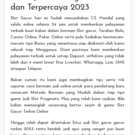
dan Terpercaya 2023
Slot Gacor hari ini Sudah menyediakan CS Handal yang
selalu online selama 24 jam untuk memberikan pelayanan
terbaik buat kalian dalam bermain Slot gacor, Taruhan Bola,
Casino Online, Poker Online serta pula Sediakan bermacam-
macam tipe Bonus yang senantiasa siap dinikmati oleh kamu
seluruh tiap Minggunya. Disini pastinya kami memberikan
pelayanan terbaik untuk setiap Deposit, withdraw yang tidak
lebih dari 4 menit lewat fitur Livechat, Whatsapp, Line, SMS
ataupun Telepon.
Bukan cuman itu kami juga membagikan tips serta trik
seputar cara bermain judi online untuk para pendatang baru
semacam Metode Bermain yang Mudah dalam tiap tipe
game Judi Slot Pragmatic Play yang telah kami sajikan. Bila
kalian memanglah seseorang bettor sejati di game Slot
Gacor Terkini Online.
Hingga telah dapat ditentukan Situs judi Slot gacor gacor
terkini 2023 tentu hendak jadi opsi yang sangat pas buat