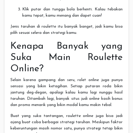
Klik putar dan tunggu bola berhenti. Kalau tebakan
kamu tepat, kamu menang dan dapet cuan!
Jenis taruhan di roulette itu banyak banget, jadi kamu bisa
pilih sesuai selera dan strategi kamu.
Kenapa Banyak yang
Suka Main Roulette
Online?
Selain karena gampang dan seru, rolet online juga punya
sensasi yang bikin ketagihan. Setiap putaran roda bikin
jantung deg-degan, apalagi kalau kamu lagi nunggu hasil
taruhan. Ditambah lagi, banyak situs judi online kasih bonus
dan promo menarik yang bikin modal kamu makin tebal.
Buat yang suka tantangan, roulette online juga bisa jadi
ajang buat coba berbagai strategi taruhan. Meskipun faktor
keberuntungan masih nomor satu, punya strategi tetap bikin