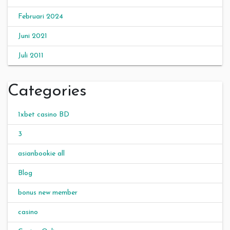
Februari 2024
Juni 2021
Juli 2011
Categories
1xbet casino BD
3
asianbookie all
Blog
bonus new member
casino