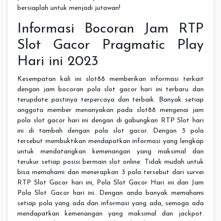
bersiaplah untuk menjadi jutawan!
Informasi Bocoran Jam RTP
Slot Gacor Pragmatic Play
Hari ini 2023
Kesempatan kali ini slot88 memberikan informasi terkait
dengan jam bocoran pola slot gacor hari ini terbaru dan
terupdate pastinya terpercaya dan terbaik. Banyak setiap
anggota member menanyakan pada slot88 mengenai jam
pola slot gacor hari ini dengan di gabungkan RTP Slot hari
ini di tambah dengan pola slot gacor. Dengan 3 pola
tersebut membuktikan mendapatkan informasi yang lengkap
untuk mendatangkan kemenangan yang maksimal dan
terukur setiap posisi bermain slot online. Tidak mudah untuk
bisa memahami dan menerapkan 3 pola tersebut dari survei
RTP Slot Gacor hari ini, Pola Slot Gacor Hari ini dan Jam
Pola Slot Gacor hari ini. Dengan anda banyak memahami
setiap pola yang ada dan informasi yang ada, semoga ada
mendapatkan kemenangan yang maksimal dan jackpot.