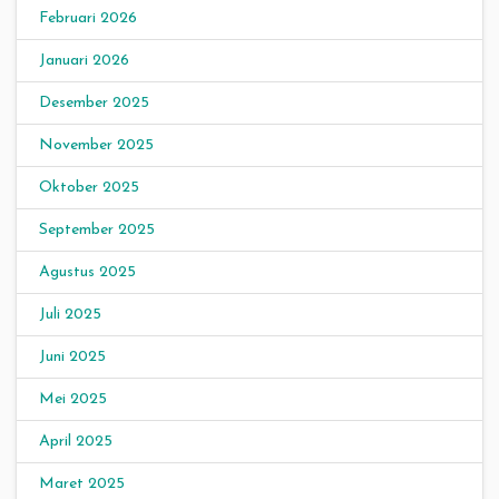
Februari 2026
Januari 2026
Desember 2025
November 2025
Oktober 2025
September 2025
Agustus 2025
Juli 2025
Juni 2025
Mei 2025
April 2025
Maret 2025