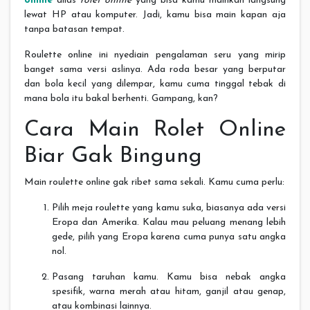
online
alias
rolet online
yang bisa kamu mainkan langsung
lewat HP atau komputer. Jadi, kamu bisa main kapan aja
tanpa batasan tempat.
Roulette online ini nyediain pengalaman seru yang mirip
banget sama versi aslinya. Ada roda besar yang berputar
dan bola kecil yang dilempar, kamu cuma tinggal tebak di
mana bola itu bakal berhenti. Gampang, kan?
Cara Main Rolet Online
Biar Gak Bingung
Main roulette online gak ribet sama sekali. Kamu cuma perlu:
Pilih meja roulette yang kamu suka, biasanya ada versi
Eropa dan Amerika. Kalau mau peluang menang lebih
gede, pilih yang Eropa karena cuma punya satu angka
nol.
Pasang taruhan kamu. Kamu bisa nebak angka
spesifik, warna merah atau hitam, ganjil atau genap,
atau kombinasi lainnya.