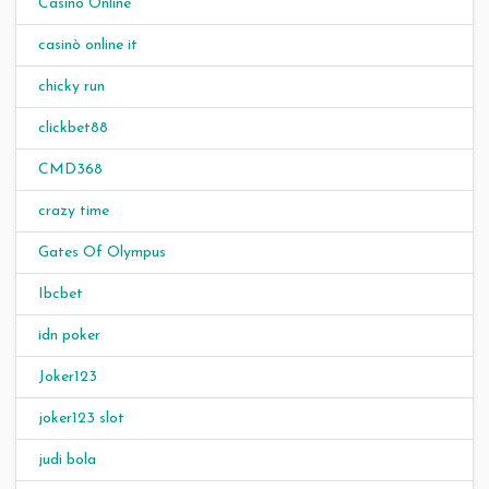
Casino Online
casinò online it
chicky run
clickbet88
CMD368
crazy time
Gates Of Olympus
Ibcbet
idn poker
Joker123
joker123 slot
judi bola