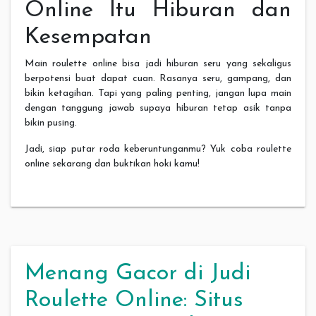
Online Itu Hiburan dan
Kesempatan
Main roulette online bisa jadi hiburan seru yang sekaligus
berpotensi buat dapat cuan. Rasanya seru, gampang, dan
bikin ketagihan. Tapi yang paling penting, jangan lupa main
dengan tanggung jawab supaya hiburan tetap asik tanpa
bikin pusing.
Jadi, siap putar roda keberuntunganmu? Yuk coba roulette
online sekarang dan buktikan hoki kamu!
Menang Gacor di Judi
Roulette Online: Situs