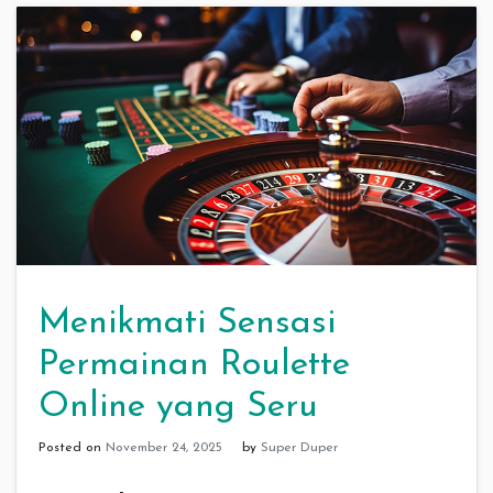
Menikmati Sensasi
Permainan Roulette
Online yang Seru
Posted on
November 24, 2025
by
Super Duper