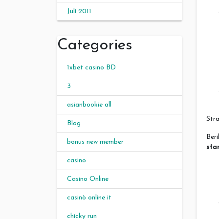
Juli 2011
Categories
1xbet casino BD
3
asianbookie all
Str
Blog
Beri
bonus new member
sta
casino
Casino Online
casinò online it
chicky run