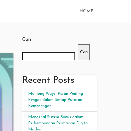
HOME
Cari
Cari
Recent Posts
Mahjong Ways: Peran Penting
Pengali dalam Setiap Putaran
Kemenangan
Mengenal Sistem Bonus dalam
Perkembangan Permainan Digital
Modern