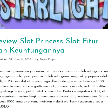
eview Slot Princess Slot: Fitur
an Keuntungannya
ted on
Oktober 19, 2025
by
Super Duper
m dunia permainan judi online, slot princess menjadi salah satu genre ya
ng digemari oleh para pemain. Salah satu game yang cukup populer adal
light Princess slot atau yang juga dikenal dengan nama Princess 1000.
ainan ini menawarkan grafis menarik, gameplay mudah, serta fitur-fitur
guntungkan yang patut untuk kamu coba. Pada kesempatan kali ini, kita
 membahas review lengkap mengenai Princess slot, terutama versi Starli
cess 1000 yang bisa kamu mainkan melalui platform terpercaya seperti
USLOT.