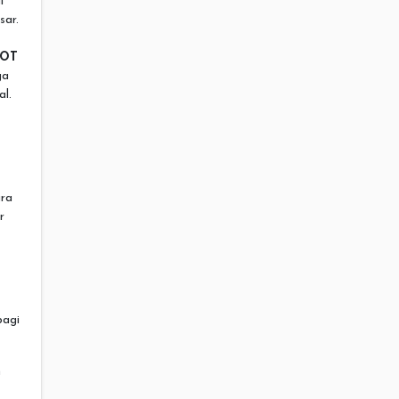
i
sar.
OT
ga
l.
ara
r
bagi
n