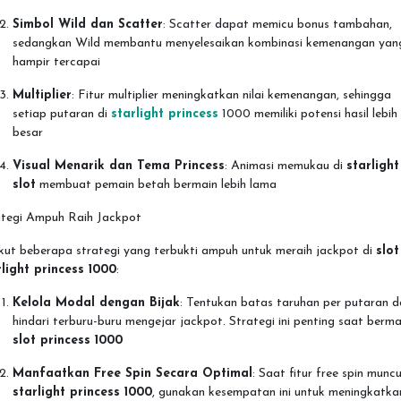
Simbol Wild dan Scatter
: Scatter dapat memicu bonus tambahan,
sedangkan Wild membantu menyelesaikan kombinasi kemenangan yan
hampir tercapai
Multiplier
: Fitur multiplier meningkatkan nilai kemenangan, sehingga
setiap putaran di
starlight princess
1000 memiliki potensi hasil lebih
besar
Visual Menarik dan Tema Princess
: Animasi memukau di
starlight
slot
membuat pemain betah bermain lebih lama
ategi Ampuh Raih Jackpot
kut beberapa strategi yang terbukti ampuh untuk meraih jackpot di
slot
rlight princess 1000
:
Kelola Modal dengan Bijak
: Tentukan batas taruhan per putaran d
hindari terburu-buru mengejar jackpot. Strategi ini penting saat berma
slot princess 1000
Manfaatkan Free Spin Secara Optimal
: Saat fitur free spin muncu
starlight princess 1000
, gunakan kesempatan ini untuk meningkatka