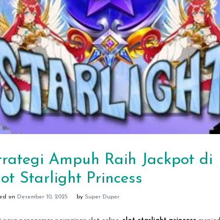
trategi Ampuh Raih Jackpot di
lot Starlight Princess
ted on
Desember 10, 2025
by
Super Duper