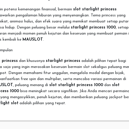
in potensi kemenangan finansial, bermain
slot starlight princess
awarkan pengalaman hiburan yang menyenangkan. Tema princess yang
ikat, animasi halus, dan efek suara yang memikat membuat setiap puta
sa hidup. Dengan peluang besar melalui
starlight princess 1000
, setiap
aran menjadi momen penuh kejutan dan keseruan yang membuat pemain i
s kembali ke
MAUSLOT
.
impulan
t princess
dan khususnya
starlight princess
adalah pilihan tepat bagi
a saja yang ingin merasakan keseruan bermain slot sekaligus peluang me
kpot. Dengan memahami fitur unggulan, mengelola modal dengan bijak,
nfaatkan free spin dan multiplier, serta mencoba variasi permainan di
USLOT
, peluang menang di
slot starlight princess 1000
dan
slot
ncess 1000
bisa meningkat secara signifikan. Jika Anda mencari permain
 yang mengasyikkan, penuh kejutan, dan memberikan peluang jackpot bes
light slot
adalah pilihan yang tepat.