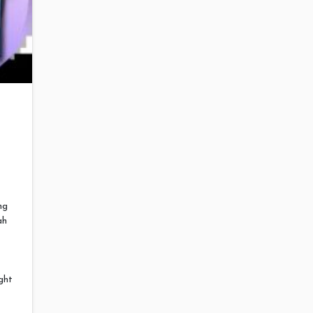
ng
ah
ght