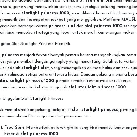
i para penggemar permainan slot online,
slot starlight princess
menjad
ah satu game yang menawarkan sensasi seru sekaligus peluang menang be
utama versi
starlight princess 1000
, yang dikenal karena fitur bonusnya
g menarik dan kesempatan jackpot yang menggiurkan. Platform
MAUSL
yediakan berbagai varian
princess slot
dan
slot princess 1000
sehing
ain bisa mencoba strategi yang tepat untuk meraih kemenangan maksima
gapa Slot Starlight Princess Menarik
t princess
menjadi favorit banyak pemain karena menggabungkan tema
tasi yang memikat dengan gameplay yang menantang. Salah satu varian
uler adalah
starlight slot
, yang menampilkan animasi halus dan efek su
arik sehingga setiap putaran terasa hidup. Dengan peluang menang besa
alui
starlight princess 1000
, pemain semakin termotivasi untuk terus
main dan mencoba keberuntungan di
slot starlight princess 1000
.
r Unggulan Slot Starlight Princess
uk memaksimalkan peluang jackpot di
slot starlight princess
, penting 
in memahami fitur unggulan dari permainan ini:
Free Spin
: Memberikan putaran gratis yang bisa memicu kemenanga
besar di
slot princess 1000