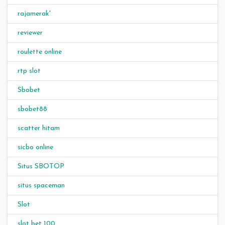
rajamerak'
reviewer
roulette online
rtp slot
Sbobet
sbobet88
scatter hitam
sicbo online
Situs SBOTOP
situs spaceman
Slot
slot bet 100