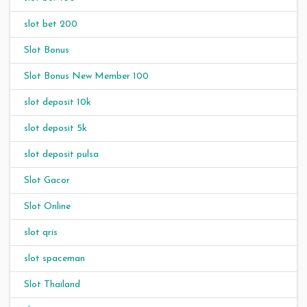
slot bet 200
Slot Bonus
Slot Bonus New Member 100
slot deposit 10k
slot deposit 5k
slot deposit pulsa
Slot Gacor
Slot Online
slot qris
slot spaceman
Slot Thailand