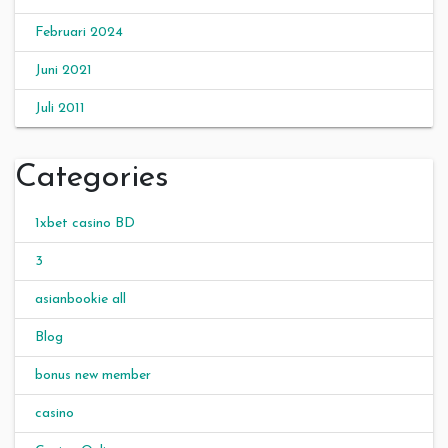
Februari 2024
Juni 2021
Juli 2011
Categories
1xbet casino BD
3
asianbookie all
Blog
bonus new member
casino