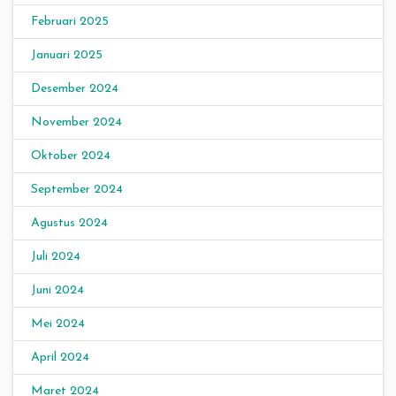
Februari 2025
Januari 2025
Desember 2024
November 2024
Oktober 2024
September 2024
Agustus 2024
Juli 2024
Juni 2024
Mei 2024
April 2024
Maret 2024