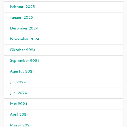
Februari 2025
Januari 2025
Desember 2024
November 2024
Oktober 2024
September 2024
Agustus 2024
Juli 2024
Juni 2024
Mei 2024
April 2024
Maret 2024