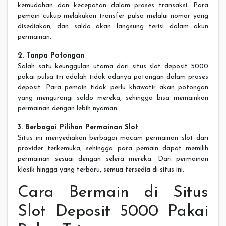
kemudahan dan kecepatan dalam proses transaksi. Para
pemain cukup melakukan transfer pulsa melalui nomor yang
disediakan, dan saldo akan langsung terisi dalam akun
permainan.
2. Tanpa Potongan
Salah satu keunggulan utama dari situs slot deposit 5000
pakai pulsa tri adalah tidak adanya potongan dalam proses
deposit. Para pemain tidak perlu khawatir akan potongan
yang mengurangi saldo mereka, sehingga bisa memainkan
permainan dengan lebih nyaman.
3. Berbagai Pilihan Permainan Slot
Situs ini menyediakan berbagai macam permainan slot dari
provider terkemuka, sehingga para pemain dapat memilih
permainan sesuai dengan selera mereka. Dari permainan
klasik hingga yang terbaru, semua tersedia di situs ini.
Cara Bermain di Situs
Slot Deposit 5000 Pakai