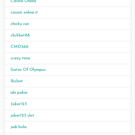
Casino Online
casinò online it
chicky run
clickbet88
CMD368
crazy time
Gates Of Olympus
Ibcbet
idn poker
Joker123
joker123 slot
judi bola