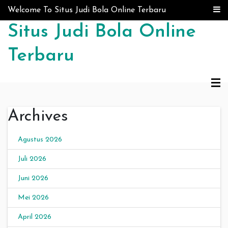
Skip to content
Welcome To Situs Judi Bola Online Terbaru
Situs Judi Bola Online
Terbaru
Archives
Agustus 2026
Juli 2026
Juni 2026
Mei 2026
April 2026