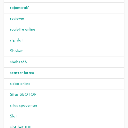
rajamerak'
reviewer
roulette online
rtp slot
Sbobet
sbobet88
scatter hitam
sicbo online
Situs SBOTOP
situs spaceman
Slot
slot bet 100