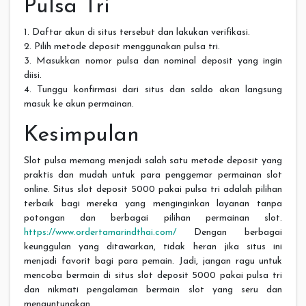
Pulsa Tri
1. Daftar akun di situs tersebut dan lakukan verifikasi.
2. Pilih metode deposit menggunakan pulsa tri.
3. Masukkan nomor pulsa dan nominal deposit yang ingin
diisi.
4. Tunggu konfirmasi dari situs dan saldo akan langsung
masuk ke akun permainan.
Kesimpulan
Slot pulsa memang menjadi salah satu metode deposit yang
praktis dan mudah untuk para penggemar permainan slot
online. Situs slot deposit 5000 pakai pulsa tri adalah pilihan
terbaik bagi mereka yang menginginkan layanan tanpa
potongan dan berbagai pilihan permainan slot.
https://www.ordertamarindthai.com/
Dengan berbagai
keunggulan yang ditawarkan, tidak heran jika situs ini
menjadi favorit bagi para pemain. Jadi, jangan ragu untuk
mencoba bermain di situs slot deposit 5000 pakai pulsa tri
dan nikmati pengalaman bermain slot yang seru dan
menguntungkan.