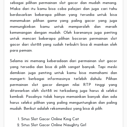
sebagai pilihan permainan slot gacor dan mudah menang.
Maka dari itu kamu bisa coba pelajari dan juga cari tahu
berdasarkan beberapa pilihan yang tersedia untuk bisa
menemukan pilihan game yang paling gacor yang juga
memungkinkan kamu untuk memperoleh dan meraih
kemenangan dengan mudah. Oleh karenanya juga penting
untuk mencari beberapa pilihan bocoran permainan slot
gacor dari slot88 yang sudah terbukti bisa di mainkan oleh
para pemain.
Selama ini memang keberadaan dari permainan slot gacor
yang tersedia dan bisa di pilih sangat banyak. Tapi meski
demikian juga penting untuk kamu bisa memahami dan
mengerti berbagai informasinya terlebih dahulu. Pilihan
permainan slot gacor dengan nilai RTP tinggi yang
ditawarkan oleh slot88 ini terkadang juga harus di seleksi
kembali. Pasalnya tidak hanya memainkan banyak dan ada
harus seleksi pilihan yang paling menguntungkan dan paling
mudah. Berikut adalah rekomendasi yang bisa di pilih:
Situs Slot Gacor Online King Cat
Situs Slot Gacor Online Naughty Girl