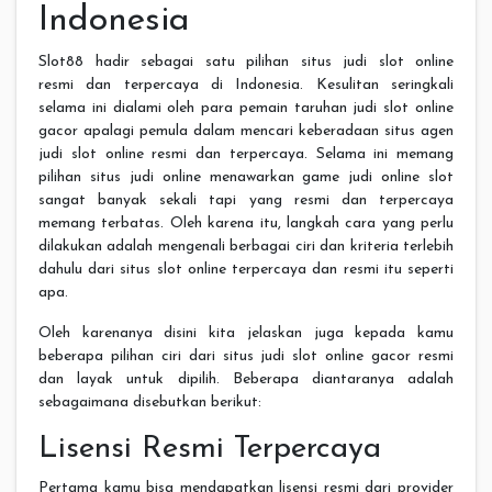
Indonesia
Slot88 hadir sebagai satu pilihan situs judi slot online
resmi dan terpercaya di Indonesia. Kesulitan seringkali
selama ini dialami oleh para pemain taruhan judi slot online
gacor apalagi pemula dalam mencari keberadaan situs agen
judi slot online resmi dan terpercaya. Selama ini memang
pilihan situs judi online menawarkan game judi online slot
sangat banyak sekali tapi yang resmi dan terpercaya
memang terbatas. Oleh karena itu, langkah cara yang perlu
dilakukan adalah mengenali berbagai ciri dan kriteria terlebih
dahulu dari situs slot online terpercaya dan resmi itu seperti
apa.
Oleh karenanya disini kita jelaskan juga kepada kamu
beberapa pilihan ciri dari situs judi slot online gacor resmi
dan layak untuk dipilih. Beberapa diantaranya adalah
sebagaimana disebutkan berikut:
Lisensi Resmi Terpercaya
Pertama kamu bisa mendapatkan lisensi resmi dari provider