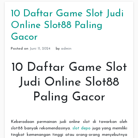
10 Daftar Game Slot Judi
Online Slot88 Paling
Gacor
Posted on
Juni 11, 2024
by
admin
10 Daftar Game Slot
Judi Online Slot88
Paling Gacor
Keberadaan permainan judi online slot di tawarkan oleh
slot88 banyak rekomendasinya.
slot depo
juga yang memiliki
tingkat kemenangan tinggi atau orang-orang menyebutnya