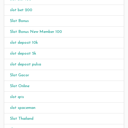
slot bet 200
Slot Bonus
Slot Bonus New Member 100
slot deposit 10k
slot deposit 5k
slot deposit pulsa
Slot Gacor
Slot Online
slot qris
slot spaceman
Slot Thailand