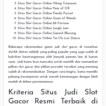
Situs Slot Gacor Online Viking Treasures
Situs Slot Gacor Online Year of OX
Situs Slot Gacor Online Panda Pursuit
Situs Slot Gacor Online Quen of Wands
Situs Slot Gacor Online 88 Fortune
Situs Slot Gacor Online Jungle Jam
Situs Slot Gacor Online Ganesh Blessing
Situs Slot Gacor Online Tai Chi Lon Dance
Beberapa rekomendasi game judi slot gacor di tawarkan
slot88 diatas adalah yang paling populer yang juga sudah di
buktikan keuntungannya oleh banyak pemain lain di luaran
sana. Jadi kamu bisa mencoba untuk memilih dan memainkan
pilihan slot gacor dari pilihan provider tersebut yang memang
sudah di rekomendasikan. Dengan cara begitu, kamu memiliki
peluang kesempatan untuk meraih kemenangan dengan lebih
mudah di dalam permainannya.
Kriteria Situs Judi Slot
Gacor Resmi Terbaik di