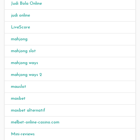
Judi Bola Online
judi online
LiveScore
mahjong
mahjong slot
mahjong ways
mahjong ways 2
mauslot
maxbet
maxbet alternatif
melbet-online-casino.com
Mini-reviews