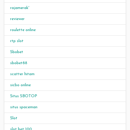
rajamerak'
reviewer
roulette online
rtp slot
Sbobet
sbobet88
scatter hitam
sicbo online
Situs SBOTOP
situs spaceman
Slot
slot bet 100