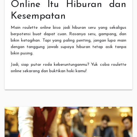
Online Itu Hiburan dan
Kesempatan
Main roulette online bisa jadi hiburan seru yang sekaligus
berpotensi buat dapat cuan. Rasanya seru, gampang, dan
bikin ketagihan. Tapi yang paling penting, jangan lupa main
dengan tanggung jawab supaya hiburan tetap asik tanpa
bikin pusing.
Jadi, siap putar roda keberuntunganmu? Yuk coba roulette
online sekarang dan buktikan hoki kamu!