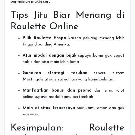
permainan makin seru.
Tips Jitu Biar Menang di
Roulette Online
Pilih Roulette Eropa
karena peluang menang lebih
tinggi dibanding Amerika.
Atur modal dengan bijak
supaya kamu gak cepat
habis dan bisa main lebih lama.
Gunakan strategi taruhan
seperti sistem
Martingale atau strategi lain yang kamu pelajari.
Manfaatkan bonus dan promo
dari situs rolet
online supaya modal kamu bertambah.
Main di situs terpercaya
biar kamu aman dan gak
was-was.
Kesimpulan: Roulette