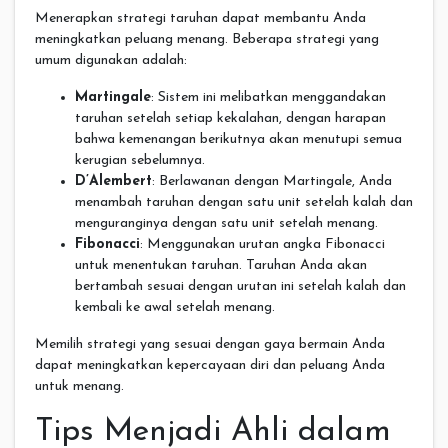
Menerapkan strategi taruhan dapat membantu Anda
meningkatkan peluang menang. Beberapa strategi yang
umum digunakan adalah:
Martingale
: Sistem ini melibatkan menggandakan
taruhan setelah setiap kekalahan, dengan harapan
bahwa kemenangan berikutnya akan menutupi semua
kerugian sebelumnya.
D’Alembert
: Berlawanan dengan Martingale, Anda
menambah taruhan dengan satu unit setelah kalah dan
menguranginya dengan satu unit setelah menang.
Fibonacci
: Menggunakan urutan angka Fibonacci
untuk menentukan taruhan. Taruhan Anda akan
bertambah sesuai dengan urutan ini setelah kalah dan
kembali ke awal setelah menang.
Memilih strategi yang sesuai dengan gaya bermain Anda
dapat meningkatkan kepercayaan diri dan peluang Anda
untuk menang.
Tips Menjadi Ahli dalam