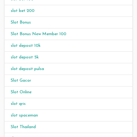
slot bet 200
Slot Bonus
Slot Bonus New Member 100
slot deposit 10k
slot deposit 5k
slot deposit pulsa
Slot Gacor
Slot Online
slot qris
slot spaceman
Slot Thailand