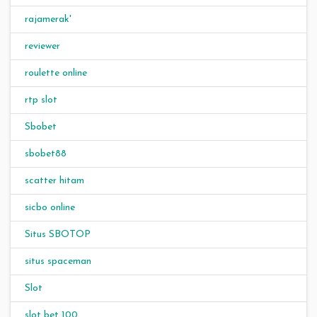
rajamerak'
reviewer
roulette online
rtp slot
Sbobet
sbobet88
scatter hitam
sicbo online
Situs SBOTOP
situs spaceman
Slot
slot bet 100