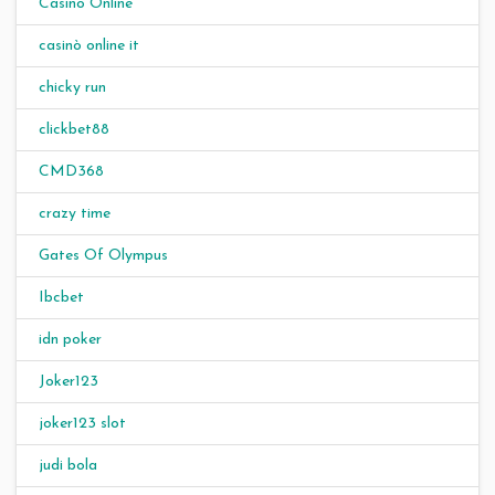
Casino Online
casinò online it
chicky run
clickbet88
CMD368
crazy time
Gates Of Olympus
Ibcbet
idn poker
Joker123
joker123 slot
judi bola