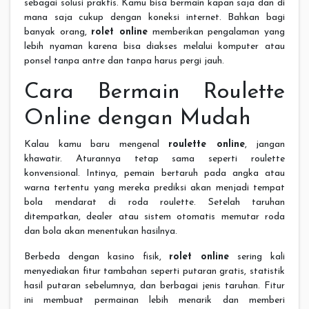
sebagai solusi praktis. Kamu bisa bermain kapan saja dan di
mana saja cukup dengan koneksi internet. Bahkan bagi
banyak orang,
rolet online
memberikan pengalaman yang
lebih nyaman karena bisa diakses melalui komputer atau
ponsel tanpa antre dan tanpa harus pergi jauh.
Cara Bermain Roulette
Online dengan Mudah
Kalau kamu baru mengenal
roulette online
, jangan
khawatir. Aturannya tetap sama seperti roulette
konvensional. Intinya, pemain bertaruh pada angka atau
warna tertentu yang mereka prediksi akan menjadi tempat
bola mendarat di roda roulette. Setelah taruhan
ditempatkan, dealer atau sistem otomatis memutar roda
dan bola akan menentukan hasilnya.
Berbeda dengan kasino fisik,
rolet online
sering kali
menyediakan fitur tambahan seperti putaran gratis, statistik
hasil putaran sebelumnya, dan berbagai jenis taruhan. Fitur
ini membuat permainan lebih menarik dan memberi