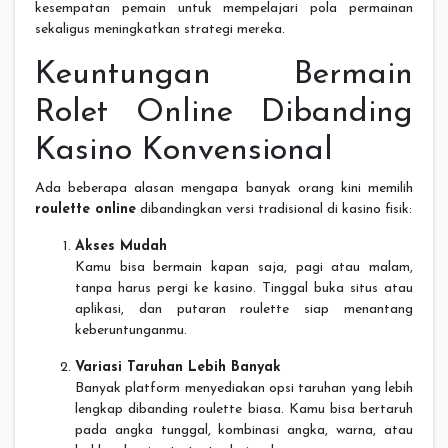
kesempatan pemain untuk mempelajari pola permainan
sekaligus meningkatkan strategi mereka.
Keuntungan Bermain
Rolet Online Dibanding
Kasino Konvensional
Ada beberapa alasan mengapa banyak orang kini memilih
roulette online
dibandingkan versi tradisional di kasino fisik:
Akses Mudah
Kamu bisa bermain kapan saja, pagi atau malam,
tanpa harus pergi ke kasino. Tinggal buka situs atau
aplikasi, dan putaran roulette siap menantang
keberuntunganmu.
Variasi Taruhan Lebih Banyak
Banyak platform menyediakan opsi taruhan yang lebih
lengkap dibanding roulette biasa. Kamu bisa bertaruh
pada angka tunggal, kombinasi angka, warna, atau