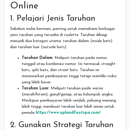
Online
1. Pelajari Jenis Taruhan
Sebelum mulai bermain, penting untuk memahami berbagai
jenis taruhan yang tersedia di roulette. Taruhan dibagi
menjadi dua kategori utama: taruhan dalam (inside bets)
dan taruhan luar (outside bets).
Taruhan Dalam
: Meliputi taruhan pada nomor
tunggal atau kombinasi nomor. Ini termasuk straight
bets, split bets, dan street bets. Taruhan ini
menawarkan pembayaran tinggi tetapi memiliki risiko
yang lebih besar.
Taruhan Luar
: Meliputi taruhan pada warna
(merah/hitam), ganjil/genap, atau kelompok angka.
Meskipun pembayaran lebih rendah, peluang menang
lebih tinggi, membuat taruhan luar lebih aman untuk
pemula
https://www.uplandfootspa.com/
.
2. Gunakan Strategi Taruhan