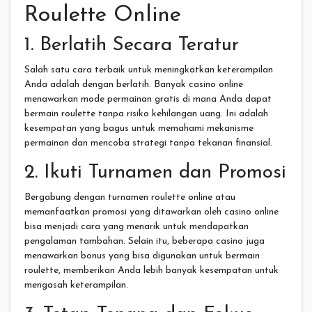
Roulette Online
1. Berlatih Secara Teratur
Salah satu cara terbaik untuk meningkatkan keterampilan
Anda adalah dengan berlatih. Banyak casino online
menawarkan mode permainan gratis di mana Anda dapat
bermain roulette tanpa risiko kehilangan uang. Ini adalah
kesempatan yang bagus untuk memahami mekanisme
permainan dan mencoba strategi tanpa tekanan finansial.
2. Ikuti Turnamen dan Promosi
Bergabung dengan turnamen roulette online atau
memanfaatkan promosi yang ditawarkan oleh casino online
bisa menjadi cara yang menarik untuk mendapatkan
pengalaman tambahan. Selain itu, beberapa casino juga
menawarkan bonus yang bisa digunakan untuk bermain
roulette, memberikan Anda lebih banyak kesempatan untuk
mengasah keterampilan.