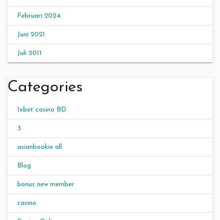
Februari 2024
Juni 2021
Juli 2011
Categories
1xbet casino BD
3
asianbookie all
Blog
bonus new member
casino