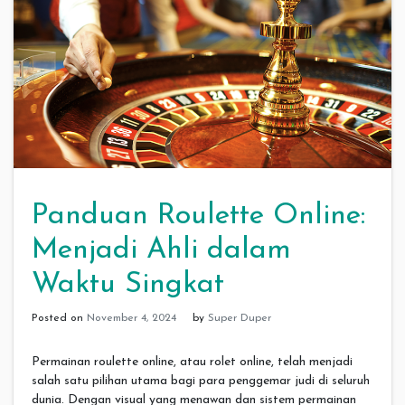
Panduan Roulette Online:
Menjadi Ahli dalam
Waktu Singkat
Posted on
November 4, 2024
by
Super Duper
Permainan roulette online, atau rolet online, telah menjadi
salah satu pilihan utama bagi para penggemar judi di seluruh
dunia. Dengan visual yang menawan dan sistem permainan