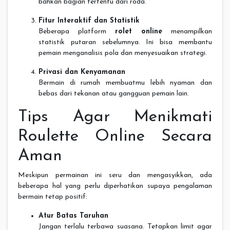
bahkan bagian tertentu dari roda.
Fitur Interaktif dan Statistik
Beberapa platform
rolet online
menampilkan
statistik putaran sebelumnya. Ini bisa membantu
pemain menganalisis pola dan menyesuaikan strategi.
Privasi dan Kenyamanan
Bermain di rumah membuatmu lebih nyaman dan
bebas dari tekanan atau gangguan pemain lain.
Tips Agar Menikmati
Roulette Online Secara
Aman
Meskipun permainan ini seru dan mengasyikkan, ada
beberapa hal yang perlu diperhatikan supaya pengalaman
bermain tetap positif:
Atur Batas Taruhan
Jangan terlalu terbawa suasana. Tetapkan limit agar