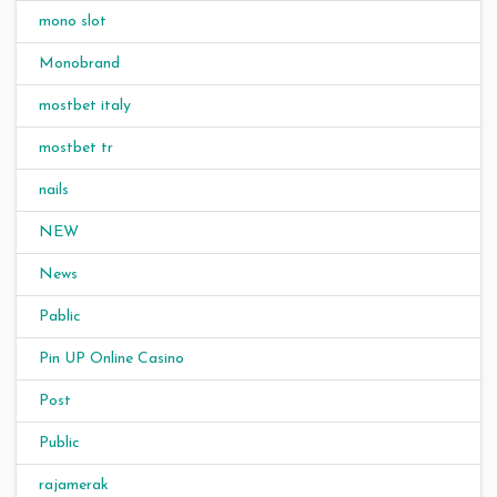
mono slot
Monobrand
mostbet italy
mostbet tr
nails
NEW
News
Pablic
Pin UP Online Casino
Post
Public
rajamerak