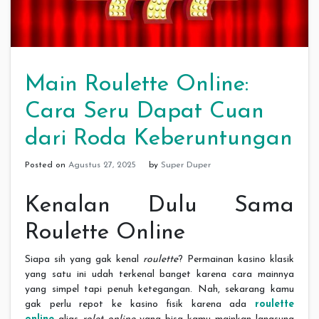
Main Roulette Online:
Cara Seru Dapat Cuan
dari Roda Keberuntungan
Posted on
Agustus 27, 2025
by
Super Duper
Kenalan Dulu Sama
Roulette Online
Siapa sih yang gak kenal
roulette
? Permainan kasino klasik
yang satu ini udah terkenal banget karena cara mainnya
yang simpel tapi penuh ketegangan. Nah, sekarang kamu
gak perlu repot ke kasino fisik karena ada
roulette