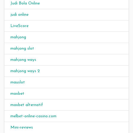
Judi Bola Online
judi online
LiveScore
mahjong
mahjong slot
mahjong ways
mahjong ways 2
mauslot
maxbet
maxbet alternatif
melbet-online-casino.com
Mini-reviews