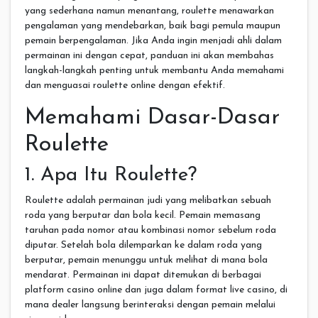
yang sederhana namun menantang, roulette menawarkan
pengalaman yang mendebarkan, baik bagi pemula maupun
pemain berpengalaman. Jika Anda ingin menjadi ahli dalam
permainan ini dengan cepat, panduan ini akan membahas
langkah-langkah penting untuk membantu Anda memahami
dan menguasai roulette online dengan efektif.
Memahami Dasar-Dasar
Roulette
1. Apa Itu Roulette?
Roulette adalah permainan judi yang melibatkan sebuah
roda yang berputar dan bola kecil. Pemain memasang
taruhan pada nomor atau kombinasi nomor sebelum roda
diputar. Setelah bola dilemparkan ke dalam roda yang
berputar, pemain menunggu untuk melihat di mana bola
mendarat. Permainan ini dapat ditemukan di berbagai
platform casino online dan juga dalam format live casino, di
mana dealer langsung berinteraksi dengan pemain melalui