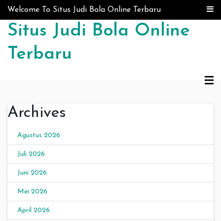
Skip to content
Welcome To Situs Judi Bola Online Terbaru
Situs Judi Bola Online
Terbaru
Archives
Agustus 2026
Juli 2026
Juni 2026
Mei 2026
April 2026