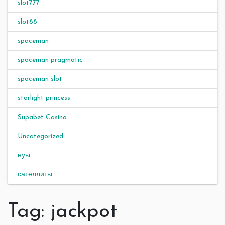
slot777
slot88
spaceman
spaceman pragmatic
spaceman slot
starlight princess
Supabet Casino
Uncategorized
нуы
сателлиты
Tag:
jackpot