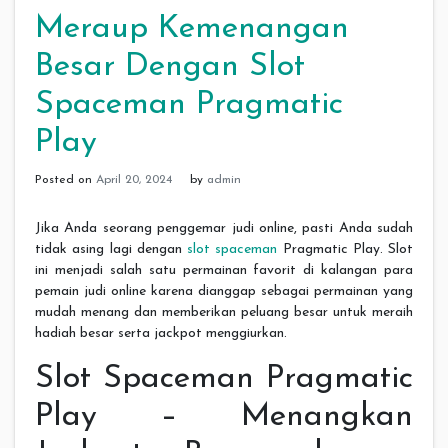
Meraup Kemenangan
Besar Dengan Slot
Spaceman Pragmatic
Play
Posted on
April 20, 2024
by
admin
Jika Anda seorang penggemar judi online, pasti Anda sudah
tidak asing lagi dengan
slot spaceman
Pragmatic Play. Slot
ini menjadi salah satu permainan favorit di kalangan para
pemain judi online karena dianggap sebagai permainan yang
mudah menang dan memberikan peluang besar untuk meraih
hadiah besar serta jackpot menggiurkan.
Slot Spaceman Pragmatic
Play – Menangkan